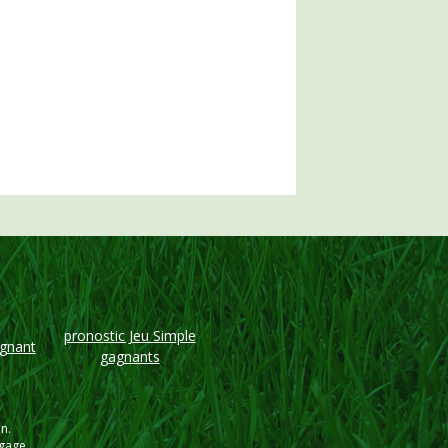
pronostic Jeu Simple
agnant
gagnants
n.
ngage