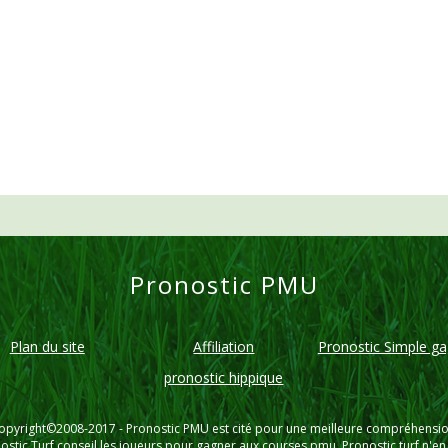
Pronostic PMU
Plan du site
Affiliation
Pronostic Simple g
pronostic hippique
opyright©2008-2017 -
Pronostic PMU
est cité pour une meilleure compréhensio
ostic Turf conseil les joueurs pour gagner aux courses pmu. Pronostic turf n'e