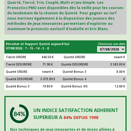
Quarté, Tiercé, Trio, Couplé, Multi et Jeu Simple. Les
Pronostics PMU sont disponibles dès la veille pour les courses
du lendemain de la réunion du Quinté. Pour gagner au turf
nous mettons également à la disposition des joueurs des
méthodes de jeux innovantes permettant d'exploiter au
maximum le pronostic exclusif d'Isabelle et Eric Blanc.
Résultat et Rapport Quinté aujourd'hui
Choisissez une date
07/08/2026 : 7 - 15 - 14 - 3 - 8
Tiercé ORDRE
446.50 €
Quinté ORDRE
neant €
Tiercé DESORDRE
71.90 €
Quinté DESORDRE
3 583.80 €
Quarté ORDRE
neant €
Quinté Bonus 3
8.00 €
Quarté DESORDRE
3 073.80 €
Quinté Bonus 4
€
Quarté Bonus 3
19.80 €
Quinté Bonus 4/5
12.60 €
UN INDICE SATISFACTION ADHERENT
SUPERIEUR A
84% DEPUIS 1998
Nos techniques de jeux innovantes et de mises alliées à