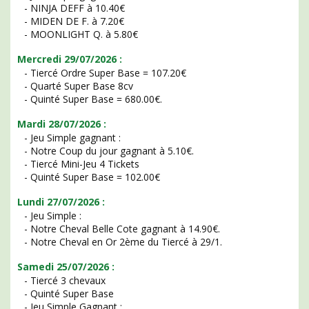
- NINJA DEFF à 10.40€
- MIDEN DE F. à 7.20€
- MOONLIGHT Q. à 5.80€
Mercredi 29/07/2026 :
- Tiercé Ordre Super Base = 107.20€
- Quarté Super Base 8cv
- Quinté Super Base = 680.00€.
Mardi 28/07/2026 :
- Jeu Simple gagnant :
- Notre Coup du jour gagnant à 5.10€.
- Tiercé Mini-Jeu 4 Tickets
- Quinté Super Base = 102.00€
Lundi 27/07/2026 :
- Jeu Simple :
- Notre Cheval Belle Cote gagnant à 14.90€.
- Notre Cheval en Or 2ème du Tiercé à 29/1.
Samedi 25/07/2026 :
- Tiercé 3 chevaux
- Quinté Super Base
- Jeu Simple Gagnant :