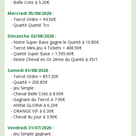
- Belle Cote à 5.20€.
Mercredi 05/08/2026 :
- Tiercé Ordre = 94.50€.
- Quarté Quinté 7cv
Dimanche 02/08/2026 :
- Notre Super Base gagne le Quinté à 10.80€.
- Tiercé Mini-Jeu 4 Tickets = 408.90€
- Quinté Super Base = 1.595.60€
- Notre Cheval en Or 2ème du Quinté à 35/1.
Samedi 01/08/2026 :
- Tiercé Ordre = 857.20€
- Quarté = 200.85€
- Jeu Simple :
- Cheval Belle Cote à 8.00€
- Gagnant du Tiercé à 7.90€
- ANNA GLORIA à 6.20€
- ORANGE VIF à 6.30€
- Cheval du jour à 3.90€.
Vendredi 31/07/2026 :
- Jeu Simple gagnant :