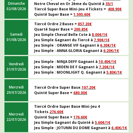
Dimanche
Notre Cheval en Or 2ème du Quinté à
35/1
02/08/2026
Tiercé Super Base Mini-Jeu 4 Tickets =
408.90€
Quinté Super Base =
1.595.60€
Tiercé Ordre 2 Bases =
857.20€
Quarté Super Base =
200.85€
Samedi
Jeu Simple Cheval Belle Cote à
8.00€/1€
01/08/2026
Jeu Simple Gagnant du Tiercé à
7.90€/1€
Jeu Simple : ORANGE VIF Gagnant à
6.30€/1€
Jeu Simple : ANNA GLORIA Gagnant à
6.20€/1€
Jeu Simple : NINJA DEFF Gagnant à
10.40€/1€
Vendredi
Jeu Simple : MIDEN DE F Gagnant à
7.20€/1€
31/07/2026
Jeu Simple : MOONLIGHT Q. Gagnant à
5.80€/1€
Mercredi
Tiercé Ordre Super Base.
107.20€
29/07/2026
Quinté Super Base =
680.00€
Tiercé Ordre Super Base Mini-Jeu 4
Tickets.
276.60€
Mercredi
Quinté Super Base =
176.60€
22/07/2026
Jeu Simple Gagnant du Quinté à
5.60€/1€
Jeu Simple : JOTUNN DU DOME Gagnant à
6.40€/1€