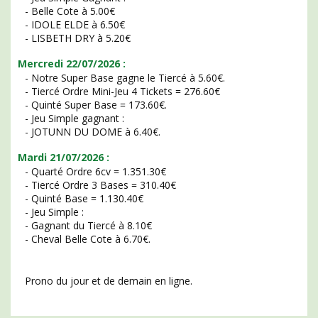
- Belle Cote à 5.00€
- IDOLE ELDE à 6.50€
- LISBETH DRY à 5.20€
Mercredi 22/07/2026 :
- Notre Super Base gagne le Tiercé à 5.60€.
- Tiercé Ordre Mini-Jeu 4 Tickets = 276.60€
- Quinté Super Base = 173.60€.
- Jeu Simple gagnant :
- JOTUNN DU DOME à 6.40€.
Mardi 21/07/2026 :
- Quarté Ordre 6cv = 1.351.30€
- Tiercé Ordre 3 Bases = 310.40€
- Quinté Base = 1.130.40€
- Jeu Simple :
- Gagnant du Tiercé à 8.10€
- Cheval Belle Cote à 6.70€.
Prono du jour et de demain en ligne.