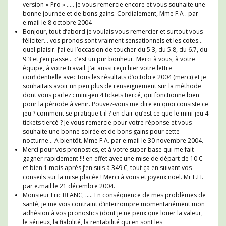
version « Pro » .…. Je vous remercie encore et vous souhaite une
bonne journée et de bons gains. Cordialement, Mme F.A . par
e.mail le 8 octobre 2004
Bonjour, tout d’abord je voulais vous remercier et surtout vous
féliciter… vos pronos sont vraiment sensationnels et les cotes…
quel plaisir. J’ai eu l’occasion de toucher du 5.3, du 5.8, du 6.7, du
9.3 et j’en passe… c’est un pur bonheur. Merci à vous, à votre
équipe, à votre travail. J’ai aussi reçu hier votre lettre
confidentielle avec tous les résultats d’octobre 2004 (merci) et je
souhaitais avoir un peu plus de renseignement sur la méthode
dont vous parlez : mini-jeu 4 tickets tiercé, qui fonctionne bien
pour la période à venir. Pouvez-vous me dire en quoi consiste ce
jeu ? comment se pratique t-il ? en clair qu’est ce que le mini-jeu 4
tickets tiercé ? Je vous remercie pour votre réponse et vous
souhaite une bonne soirée et de bons gains pour cette
nocturne… A bientôt. Mme F.A. par e.mail le 30 novembre 2004.
Merci pour vos pronostics, et à votre super base qui me fait
gagner rapidement !!! en effet avec une mise de départ de 10 €
et bien 1 mois après j’en suis à 349 €, tout ça en suivant vos
conseils sur la mise placée ! Merci à vous et joyeux noël. Mr L.H.
par e.mail le 21 décembre 2004.
Monsieur Eric BLANC, .…. En conséquence de mes problèmes de
santé, je me vois contraint d’interrompre momentanément mon
adhésion à vos pronostics (dont je ne peux que louer la valeur,
le sérieux, la fiabilité, la rentabilité qui en sont les