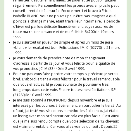
remercier, c’est tellement mieux de jouer et de pouvoir gagner
régulièrement. Personnellement les pronos avec en plus le petit
conseil = rentabilité assurée. Encore merci et bravo à Eric et
Isabelle BLANC. Vous ne pouvez peut-être pas imaginer à quel
point cela change ma vie, étant travailleur intérimaire, la période
d’hiver est parfois délicate financièrement, soyez assurés de
toute ma reconnaissance et de ma fidélité. 64700) le 19 mars
1999.
Je suis surtout un joueur de simple et après un mois de jeu à
«blanc » le résultat est bon. Félicitations ! M. C (62770) le 21 mars
1999.
Je vous demande de prendre note de mon changement
d’adresse à partir de ce jour et vous félicite pour la qualité de
vos pronostics. JC. M (33440) le 8 avril 1999.
Pour ne pas vous faire perdre votre temps si précieux, je serais
bref. D’abord je tiens à vous féliciter pour le travail remarquable
que vous effectuez. Et je vous souhaite de poursuivre très
longtemps dans cette voie. Encore toutes mes félicitations. S.P
(31280) le 10 avril 1999.
Je me suis abonné à PROPRONO depuis novembre et je suis
intéressé par les courses à événement, en particulier le tiercé. Au
début, j’ai testé vos sélections et méthodes à «blanc ». J’ai établi
un listing avec mon ordinateur car cela est plus facile. C’est ainsi
que je me suis rendu compte que votre sélection de 12 chevaux
est vraiment rentable. Car vous allez voir ce qui suit : Depuis 25