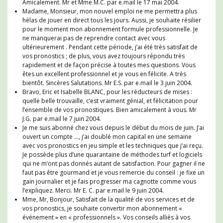
Amicalement. Mr et Mme M.C. par e.mail le 17 mai 2004.
Madame, Monsieur, mon nouvel emploi ne me permettra plus
hélas de jouer en direct tous les jours. Aussi, je souhaite résilier
pour le moment mon abonnement formule professionnelle. Je
ne manquerai pas de reprendre contact avec vous
ultérieurement . Pendant cette période, j’ai été très satisfait de
vos pronostics ; de plus, vous avez toujours répondu très
rapidement et de façon précise à toutes mes questions. Vous
êtes un excellent professionnel et je vous en félicite. A très
bientôt. Sincères Salutations. Mr E.S. par e.mail le 3 juin 2004.
Bravo, Eric et Isabelle BLANC, pour les réducteurs de mises :
quelle belle trouvaille, c’est vraiment génial, et félicitation pour
l’ensemble de vos pronostiques. Bien amicalement à vous. Mr
J.G. par e.mail le 7 juin 2004.
Je me suis abonné chez vous depuis le début du mois de juin. J’ai
ouvert un compte …, j’ai doublé mon capital en une semaine
avec vos pronostics en jeu simple et les techniques que j’ai reçu.
Je possède plus d’une quarantaine de méthodes turf et logiciels
qui ne m’ont pas donnés autant de satisfaction. Pour gagner il ne
faut pas être gourmand et je vous remercie du conseil : je fixe un
gain journalier et je fais progresser ma cagnotte comme vous
l’expliquez. Merci. Mr E. C. par e.mail le 9 juin 2004.
Mme, Mr, Bonjour, Satisfait de la qualité de vos services et de
vos pronostics, je souhaite convertir mon abonnement «
événement » en « professionnels ». Vos conseils alliés à vos