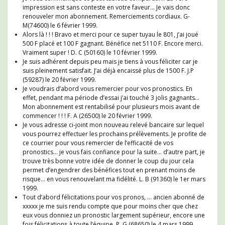
impression est sans conteste en votre faveur... Je vais donc
renouveler mon abonnement. Remerciements cordiaux. G-
M(74600) le 6 février 1999.
Alors là ! ! ! Bravo et merci pour ce super tuyau le 801, j’ai joué
500 F placé et 100 F gagnant. Bénéfice net 5110 F. Encore merci.
Vraiment super ! D. C (50160) le 10 février 1999.
Je suis adhérent depuis peu mais je tiens à vous féliciter car je
suis pleinement satisfait. J’ai déjà encaissé plus de 1500 F. J.P
(59287) le 20 février 1999.
Je voudrais d’abord vous remercier pour vos pronostics. En
effet, pendant ma période d’essai j’ai touché 3 jolis gagnants…
Mon abonnement est rentabilisé pour plusieurs mois avant de
commencer ! ! ! F. A (26500) le 20 février 1999.
Je vous adresse ci-joint mon nouveau relevé bancaire sur lequel
vous pourrez effectuer les prochains prélèvements. Je profite de
ce courrier pour vous remercier de l’efficacité de vos
pronostics… je vous fais confiance pour la suite… d’autre part, je
trouve très bonne votre idée de donner le coup du jour cela
permet d’engendrer des bénéfices tout en prenant moins de
risque… en vous renouvelant ma fidélité. L. B (91360) le 1er mars
1999.
Tout d’abord félicitations pour vos pronos, … ancien abonné de
xxxxx je me suis rendu compte que pour moins cher que chez
eux vous donniez un pronostic largement supérieur, encore une
fois félicitations à toute l’équipe. P. G (68650) le 4 mars 1999.