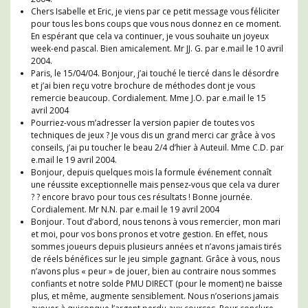
Chers Isabelle et Eric, je viens par ce petit message vous féliciter
pour tous les bons coups que vous nous donnez en ce moment.
En espérant que cela va continuer, je vous souhaite un joyeux
week-end pascal. Bien amicalement. Mr JJ. G. par e.mail le 10 avril
2004.
Paris, le 15/04/04. Bonjour, j’ai touché le tiercé dans le désordre
et j’ai bien reçu votre brochure de méthodes dont je vous
remercie beaucoup. Cordialement. Mme J.O. par e.mail le 15
avril 2004
Pourriez-vous m’adresser la version papier de toutes vos
techniques de jeux ? Je vous dis un grand merci car grâce à vos
conseils, j’ai pu toucher le beau 2/4 d’hier à Auteuil. Mme C.D. par
e.mail le 19 avril 2004.
Bonjour, depuis quelques mois la formule événement connaît
une réussite exceptionnelle mais pensez-vous que cela va durer
? ? encore bravo pour tous ces résultats ! Bonne journée.
Cordialement. Mr N.N. par e.mail le 19 avril 2004
Bonjour. Tout d’abord, nous tenons à vous remercier, mon mari
et moi, pour vos bons pronos et votre gestion. En effet, nous
sommes joueurs depuis plusieurs années et n’avons jamais tirés
de réels bénéfices sur le jeu simple gagnant. Grâce à vous, nous
n’avons plus « peur » de jouer, bien au contraire nous sommes
confiants et notre solde PMU DIRECT (pour le moment) ne baisse
plus, et même, augmente sensiblement. Nous n’oserions jamais