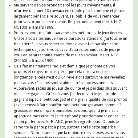
Me servant de vos pronos tiercé les jours d’évènements, il
m’arrive de jouer 10 chevaux en couplé placé combiné et je suis
largement bénéficiaire souvent. J’ai oublié de vous remercier
pour vos pronos tiercé quinté. Respectueusement merci. H. C
(45100) le 4 mars 1999.
Pourriez-vous me faire parvenir des méthodes de jeux tiercés.
Grâce à votre technique Tiercé paradoxe standard, j’ai touché un
beau tiercé, je vous remercie donc d’avoir fait paraître cette
technique de jeux. Si vous avez d’autres techniques de jeux je
vous en serai reconnaissante de me les envoyer. Merci. N. V
(20260) le 6 mars 1999.
Cela fait maintenant 1 mois et demie que je profite de vos
pronos et croyez-moi j’espère que cela durera encore
longtemps, si cela n’est qu ‘un rêve alors surtout ne me réveillez
pas car vos résultats sont vraiment très impressionnants.
Auparavant, j’étais un joueur de quinté et je perdais plus souvent
que je ne gagnais. Grâce à vous j’ai découvert le jeu simple
gagnant (spécial petit budget) et malgré la qualité de vos pronos
j’avais réussi à faire souffrir mon petit budget ayant commis 2
grosses erreurs impardonnables, et donc, quand je me suis
aperçu de mes erreurs j’ai téléphoné pour demander conseil et
j’ai pu parler avec Mr BLANC, je ne le regrette pas ! Depuis je
remonte la pente petit à petit, surtout après cette superbe
semaine. Donc je pense que la moindre des choses est de vous