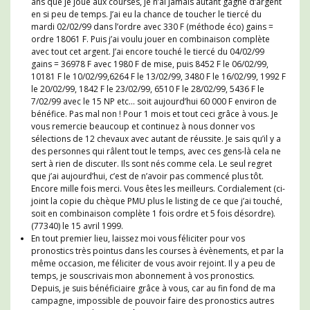
ans que je joue aux courses, je n’ai jamais autant gagné d’argent
en si peu de temps. J’ai eu la chance de toucher le tiercé du
mardi 02/02/99 dans l’ordre avec 330 F (méthode éco) gains =
ordre 18061 F. Puis j’ai voulu jouer en combinaison complète
avec tout cet argent. J’ai encore touché le tiercé du 04/02/99
gains = 36978 F avec 1980 F de mise, puis 8452 F le 06/02/99,
10181 F le 10/02/99,6264 F le 13/02/99, 3480 F le 16/02/99, 1992 F
le 20/02/99, 1842 F le 23/02/99, 6510 F le 28/02/99, 5436 F le
7/02/99 avec le 15 NP etc… soit aujourd’hui 60 000 F environ de
bénéfice. Pas mal non ! Pour 1 mois et tout ceci grâce à vous. Je
vous remercie beaucoup et continuez à nous donner vos
sélections de 12 chevaux avec autant de réussite. Je sais qu’il y a
des personnes qui râlent tout le temps, avec ces gens-là cela ne
sert à rien de discuter. Ils sont nés comme cela. Le seul regret
que j’ai aujourd’hui, c’est de n’avoir pas commencé plus tôt.
Encore mille fois merci. Vous êtes les meilleurs. Cordialement (ci-
joint la copie du chèque PMU plus le listing de ce que j’ai touché,
soit en combinaison complète 1 fois ordre et 5 fois désordre).
(77340) le 15 avril 1999.
En tout premier lieu, laissez moi vous féliciter pour vos
pronostics très pointus dans les courses à évènements, et par la
même occasion, me féliciter de vous avoir rejoint. Il y a peu de
temps, je souscrivais mon abonnement à vos pronostics.
Depuis, je suis bénéficiaire grâce à vous, car au fin fond de ma
campagne, impossible de pouvoir faire des pronostics autres