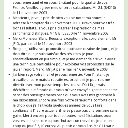
vous remerciant et en vous félicitant pour la qualité de vos
Pronos. Veuillez agréer mes sincères salutations. Mr G.L (84210)
le 11 novembre 2003
Messieurs, je vous prie de bien vouloir noter ma nouvelle
adresse à compter du 15 novembre 2003. Bravo pour vos très
bons résultats. Je vous prie d’agréer l’expression de mes
sentiments distingués. Mr G.B (53350) le 11 novembre 2003.
Merci Monsieur Blanc, Réussite exceptionnelle, cordialement. Mr
JP.D. par e mail le 11 novembre 2003
Bonjour, j’utilise vos pronostics depuis une dizaine de jours, et je
dois dire que je suis satisfait des résultats. Je joue
essentiellement en jeu simple, et je me demandais si vous aviez
une technique particulière pour exploiter vos pronostics sur le
jeu en report. Merci. Mr J.A par e mail le 16 novembre 2003.
J’ai bien reçu votre mail et je vous remercie. Pour l’instant, je
travaille encore mais la retraite est proche et je pourrais me
divertir avec mon passe-temps les course. D’ici-là, je vais
déchiffrer la méthode que vous m’avez envoyée gentiment et me
servir des renseignements pros que vous avez mis gentiment à
ma disposition. Encore une fois, votre sérieux me conforte dans
le choix que j’ai fait voilà quelques années de vous faire
confiance, à l’heure actuelle, il ne se passe pas une semaine sans
gains. Merci encore pour tout et toutes mes félicitations pour
vos résultats (encore aujourd’hui avec un cheval du jour et un
coup du jour à 6,10 euros). Au plaisir de vous lire. Mr G.H par e