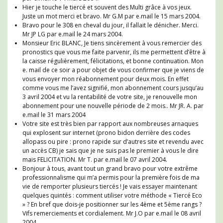
Hier je touche le tiercé et souvent des Multi grâce à vos jeux.
Juste un mot merci et bravo. Mr G.M par e.mail le 15 mars 2004.
Bravo pour le 308 en cheval du jour, il fallait le dénicher. Merci.
Mr JP LG par e.mail le 24 mars 2004.
Monsieur Eric BLANC, Je tiens sincèrement à vous remercier des
pronostics que vous me faite parvenir, ils me permettent d’être à
la caisse régulièrement, félicitations, et bonne continuation. Mon
e. mail de ce soir a pour objet de vous confirmer que je viens de
vous envoyer mon réabonnement pour deux mois. En effet
comme vous me l’avez signifié, mon abonnement cours jusqu’au
3 avril 2004 et vu la rentabilité de votre site, je renouvelle mon
abonnement pour une nouvelle période de 2 mois.. Mr JR. A. par
e.mail le 31 mars 2004
Votre site est très bien par rapport aux nombreuses arnaques
qui explosent sur internet (prono bidon derrière des codes
allopass ou pire : prono rapide sur d’autres site et revendu avec
un accès CB) je sais que je ne suis pas le premier à vous le dire
mais FELICITATION. Mr T. par e.mail le 07 avril 2004.
Bonjour à tous, avant tout un grand bravo pour votre extrême
professionnalisme qui m’a permis pour la première fois de ma
vie de remporter plusieurs tiercés ! Je vais essayer maintenant
quelques quintés : comment utiliser votre méthode « Tiercé Eco
» ? En bref que dois-je positionner sur les 4ème et 5ème rangs ?
Vifs remerciements et cordialement. Mr J.O par e.mail le 08 avril
2004.