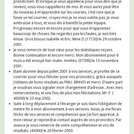
prends bien. Et lorsque je vous appellerai pour vous dire que je
reviens, vous vous rappellerez de moi. Et vous aurez peut-être
du nouveau à m’apprendre sur les courses, c’est rare que je
fasse un tel courrier, croyez-moi je ne vous oublie pas. Je vous
embrasse à tous, et vous dis à bientôt la petite équipe.
Progressez encore et encore pour que vous m’appreniez
beaucoup de choses. Ne regardez pas les fautes, je suis très
émue. Gros bisous Isabelle et Eric. Mme D (17130) le 29 octobre
2001.
Je vous remercie de tout cœur pour les statistiques reçues.
Bonne continuation et encore merci. Mon abonnement pour 6
mois a été envoyé hier matin. Amitiés. (57390) le 13 novembre
2001.
Etant abonné depuis juillet 2001 à vos services, je profite de ce
courrier pour vous féliciter pour vos pronostics, grâce auxquels
j’obtiens de bons résultats au PMU. BRAVO et merci. D’autre part
je voudrais vous signaler mon changement d’adresse…Avec mes
remerciements, et une fois de plus mes félicitations. Mr .F. (
49300) le 23 mai 2002.
Suite à long déplacement à l’étranger je suis dans l’obligation de
mettre fin à mon abonnement à vos services. Aussi, je me ferais
l’écho de vos services et compétences que j’ai fort apprécié, à
mon retour je reprendrai contact auprès de vos pronostics. Par
avance je vous remercie de votre compréhension et vos de
résultats. (43000) le 20 février 2003.