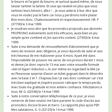
le beurre et l’argent du beurre, et surtout quand même, de nous
laisser tartiner la tartine. Et ceux qui veulent en plus que vous
tartiniez leurs bésoirs, allez ! … Je vous aiderai à leur dire que
vous ne voulez pas le faire car nous y perdrions notre plaisir.
Bon mois donc. Chaleureusement et respectueusement. HR. P
(37700) le 3 mai 1999.
Je voudrais vous dire que les pronostics proposés aux abonnés
PROPRONO évènements sont très efficaces, aussi bien en jeu
simple qu’en combiné et j’en suis très content. (27930) le 4 mai
1999.
Suite à ma demande de renouvellement d’abonnement que je
viens de recevoir avec diligence, je vous réponds de suite et suis
très heureux de me réabonner pour 6 mois. Ayant été dans
l’impossibilité de pouvoir me servir de vos pronos durant 1 mois
et demie j’ai donc repris le 13 mai avec votre nouvelle formule
«tiercé hyper réduction », le soir même en regardant la télé j’ai
eu l’heureuse surprise d’avoir un ticket gagnant dans le désordre
avec la base 2 et 7. Chapeau bas ! Je vais donc continuer car c’est
très bien expliqué et j’espère pouvoir rattraper le temps perdu.
Avec toute ma gratitude et mon entière confiance. Félicitations à
tous. Mr G. (02340) le 14 mai 1999.
Suite à notre conversation téléphonique de ce jour, je vous
remercie de bien vouloir me faire parvenir le code d’accès aux
pronostics. Encore bravo et merci. Ca rapporte plus qu’un PEP.
Mes salutations. G. G (32120) le 14 mai 1999.