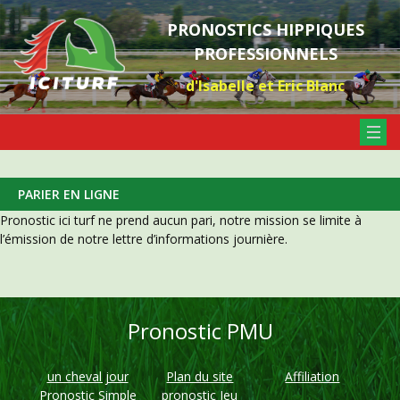
PRONOSTICS HIPPIQUES
PROFESSIONNELS
d'Isabelle et Eric Blanc
PARIER EN LIGNE
Pronostic ici turf ne prend aucun pari, notre mission se limite à
l’émission de notre lettre d’informations journière.
Pronostic PMU
un cheval jour
Plan du site
Affiliation
Pronostic Simple
pronostic Jeu