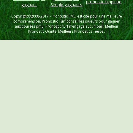
pronostic hippique
gagnant
Simple gagnants
Copyright©2008-2017 -
Pronostic PMU
est cité pour une meilleure
compréhension. Pronostic Turf conseil les joueurs pour gagner
aux courses pmu. Pronostic turf n'engage aucun pari. Meilleur
Pronostic Quinté, Meilleurs Pronostics Tiercé..