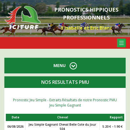
PRONOSTICS HIPPIQUES
PROFESSIONNELS
d'Isabelle et Eric Blanc
MENU
NOS RESULTATS PMU
Pronostic Jeu Simple - Extraits Résultats de notre Pronostic PMU
Jeu Simple Gagnant
Date
Cheval
Rapport
Jeu Simple Gagnant Cheval Belle Cote du Jour
06/08/2026
5.20 € - 1.90 €
504