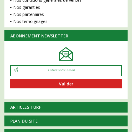
Nos conditions générales de ventes
Nos garanties
Nos partenaires
Nos témoignages
ABONNEMENT NEWSLETTER
ARTICLES TURF
PLAN DU SITE