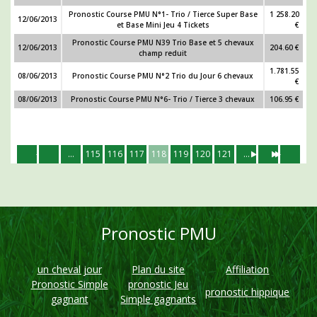
Pronostic Course PMU N°1- Trio / Tierce Super Base
1 258.20
12/06/2013
et Base Mini Jeu 4 Tickets
€
Pronostic Course PMU N39 Trio Base et 5 chevaux
12/06/2013
204.60 €
champ reduit
1.781.55
08/06/2013
Pronostic Course PMU N°2 Trio du Jour 6 chevaux
€
08/06/2013
Pronostic Course PMU N°6- Trio / Tierce 3 chevaux
106.95 €
...
115
116
117
118
119
120
121
...
Pronostic PMU
un cheval jour
Plan du site
Affiliation
Pronostic Simple
pronostic Jeu
pronostic hippique
gagnant
Simple gagnants