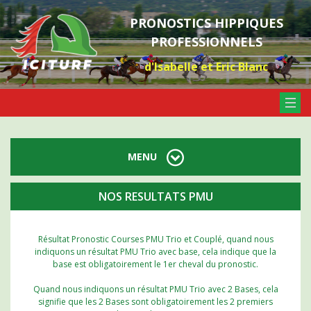
PRONOSTICS HIPPIQUES
PROFESSIONNELS
d'Isabelle et Eric Blanc
MENU
NOS RESULTATS PMU
Résultat Pronostic Courses PMU Trio et Couplé, quand nous
indiquons un résultat PMU Trio avec base, cela indique que la
base est obligatoirement le 1er cheval du pronostic.
Quand nous indiquons un résultat PMU Trio avec 2 Bases, cela
signifie que les 2 Bases sont obligatoirement les 2 premiers