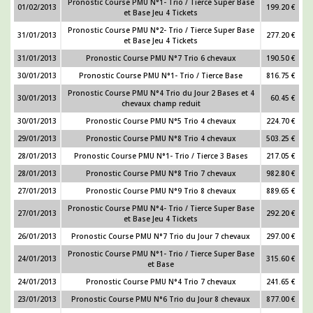
Pronostic Course PMU N°1- Trio / Tierce Super Base
01/02/2013
199.20 €
et Base Jeu 4 Tickets
Pronostic Course PMU N°2- Trio / Tierce Super Base
31/01/2013
277.20 €
et Base Jeu 4 Tickets
31/01/2013
Pronostic Course PMU N°7 Trio 6 chevaux
190.50 €
30/01/2013
Pronostic Course PMU N°1- Trio / Tierce Base
816.75 €
Pronostic Course PMU N°4 Trio du Jour 2 Bases et 4
30/01/2013
60.45 €
chevaux champ reduit
30/01/2013
Pronostic Course PMU N°5 Trio 4 chevaux
224.70 €
29/01/2013
Pronostic Course PMU N°8 Trio 4 chevaux
503.25 €
28/01/2013
Pronostic Course PMU N°1- Trio / Tierce 3 Bases
217.05 €
28/01/2013
Pronostic Course PMU N°8 Trio 7 chevaux
982.80 €
27/01/2013
Pronostic Course PMU N°9 Trio 8 chevaux
889.65 €
Pronostic Course PMU N°4- Trio / Tierce Super Base
27/01/2013
292.20 €
et Base Jeu 4 Tickets
26/01/2013
Pronostic Course PMU N°7 Trio du Jour 7 chevaux
297.00 €
Pronostic Course PMU N°1- Trio / Tierce Super Base
24/01/2013
315.60 €
et Base
24/01/2013
Pronostic Course PMU N°4 Trio 7 chevaux
241.65 €
23/01/2013
Pronostic Course PMU N°6 Trio du Jour 8 chevaux
877.00 €