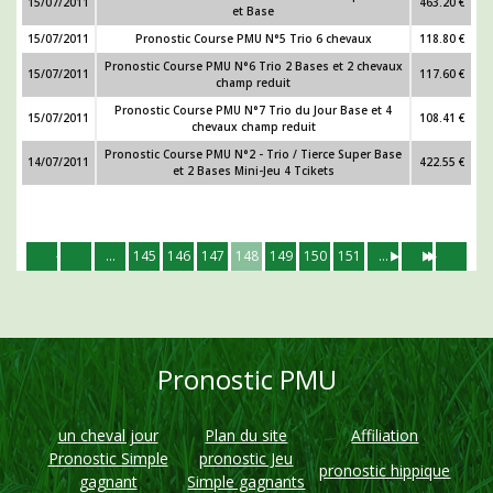
15/07/2011
463.20 €
et Base
15/07/2011
Pronostic Course PMU N°5 Trio 6 chevaux
118.80 €
Pronostic Course PMU N°6 Trio 2 Bases et 2 chevaux
15/07/2011
117.60 €
champ reduit
Pronostic Course PMU N°7 Trio du Jour Base et 4
15/07/2011
108.41 €
chevaux champ reduit
Pronostic Course PMU N°2 - Trio / Tierce Super Base
14/07/2011
422.55 €
et 2 Bases Mini-Jeu 4 Tcikets
...
145
146
147
148
149
150
151
...
Pronostic PMU
un cheval jour
Plan du site
Affiliation
Pronostic Simple
pronostic Jeu
pronostic hippique
gagnant
Simple gagnants