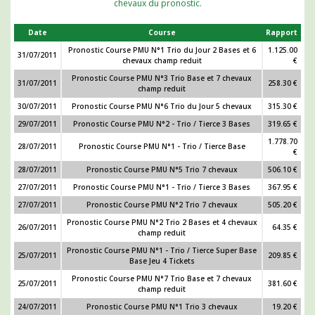
chevaux du pronostic.
Date
Course
Rapport
Pronostic Course PMU N°1 Trio du Jour 2 Bases et 6
1.125.00
31/07/2011
chevaux champ reduit
€
Pronostic Course PMU N°3 Trio Base et 7 chevaux
31/07/2011
258.30 €
champ reduit
30/07/2011
Pronostic Course PMU N°6 Trio du Jour 5 chevaux
315.30 €
29/07/2011
Pronostic Course PMU N°2 - Trio / Tierce 3 Bases
319.65 €
1.778.70
28/07/2011
Pronostic Course PMU N°1 - Trio / Tierce Base
€
28/07/2011
Pronostic Course PMU N°5 Trio 7 chevaux
506.10 €
27/07/2011
Pronostic Course PMU N°1 - Trio / Tierce 3 Bases
367.95 €
27/07/2011
Pronostic Course PMU N°2 Trio 7 chevaux
505.20 €
Pronostic Course PMU N°2 Trio 2 Bases et 4 chevaux
26/07/2011
64.35 €
champ reduit
Pronostic Course PMU N°1 - Trio / Tierce Super Base
25/07/2011
209.85 €
Base Jeu 4 Tickets
Pronostic Course PMU N°7 Trio Base et 7 chevaux
25/07/2011
381.60 €
champ reduit
24/07/2011
Pronostic Course PMU N°1 Trio 3 chevaux
19.20 €