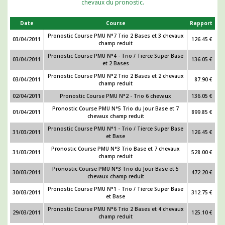
chevaux du pronostic.
Date
Course
Rapport
Pronostic Course PMU N°7 Trio 2 Bases et 3 chevaux
03/04/2011
126.45 €
champ reduit
Pronostic Course PMU N°4 - Trio / Tierce Super Base
03/04/2011
136.05 €
et 2 Bases
Pronostic Course PMU N°2 Trio 2 Bases et 2 chevaux
03/04/2011
87.90 €
champ reduit
02/04/2011
Pronostic Course PMU N°2 - Trio 6 chevaux
136.05 €
Pronostic Course PMU N°5 Trio du Jour Base et 7
01/04/2011
899.85 €
chevaux champ reduit
Pronostic Course PMU N°1 - Trio / Tierce Super Base
31/03/2011
126.45 €
et Base
Pronostic Course PMU N°3 Trio Base et 7 chevaux
31/03/2011
528.00 €
champ reduit
Pronostic Course PMU N°3 Trio du Jour Base et 5
30/03/2011
472.20 €
chevaux champ reduit
Pronostic Course PMU N°1 - Trio / Tierce Super Base
30/03/2011
312.75 €
et Base
Pronostic Course PMU N°6 Trio 2 Bases et 4 chevaux
29/03/2011
125.10 €
champ reduit