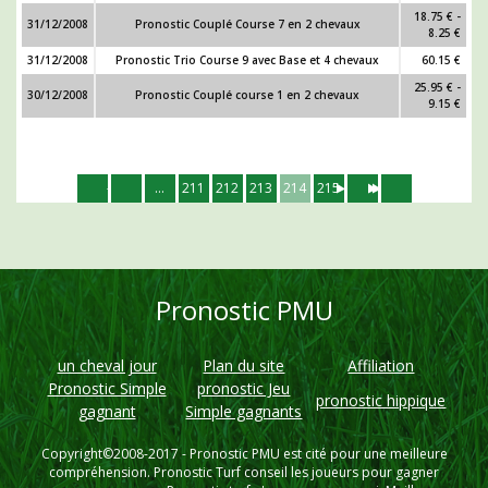
18.75 € -
31/12/2008
Pronostic Couplé Course 7 en 2 chevaux
8.25 €
31/12/2008
Pronostic Trio Course 9 avec Base et 4 chevaux
60.15 €
25.95 € -
30/12/2008
Pronostic Couplé course 1 en 2 chevaux
9.15 €
...
211
212
213
214
215
Pronostic PMU
un cheval jour
Plan du site
Affiliation
Pronostic Simple
pronostic Jeu
pronostic hippique
gagnant
Simple gagnants
Copyright©2008-2017 -
Pronostic PMU
est cité pour une meilleure
compréhension. Pronostic Turf conseil les joueurs pour gagner