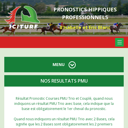
PRONOSTICS HIPPIQUES
PROFESSIONNELS
d'Isabelle et Eric Blanc
MENU
NOS RESULTATS PMU
Résultat Pronostic Courses PMU Trio et Couplé, quand nous
indiquons un résultat PMU Trio avec base, cela indique que la
base est obligatoirement le 1er cheval du pronostic.
Quand nous indiquons un résultat PMU Trio avec 2 Bases, cela
signifie que les 2 Bases sont obligatoirement les 2 premiers