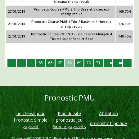
chevaux champ reduit
Pronostic Course PMU 2 Trio Base et 6 chevaux
27/01/2018
169.70 €
champ reduit
Pronostic Course PMU 4 Trio 2 Bases et 4 chevaux
25/01/2018
126.10 €
champ reduit
Pronostic Course PMU N 3 - Trio / Tierce Mini-Jeu 4
23/01/2018
140.40 €
Tickets Super Base et Base
...
65
66
67
68
69
70
71
...
Pronostic PMU
un cheval jour
Plan du site
Affiliation
Pronostic Simple
pronostic Jeu
pronostic hippique
gagnant
Simple gagnants
Copyright©2008-2017 -
Pronostic PMU
est cité pour une meilleure