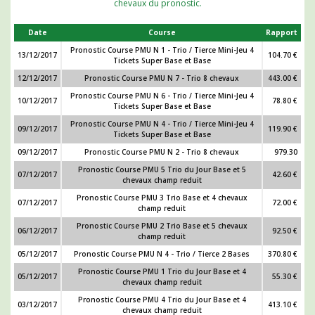
chevaux du pronostic.
Date
Course
Rapport
Pronostic Course PMU N 1 - Trio / Tierce Mini-Jeu 4
13/12/2017
104.70 €
Tickets Super Base et Base
12/12/2017
Pronostic Course PMU N 7 - Trio 8 chevaux
443.00 €
Pronostic Course PMU N 6 - Trio / Tierce Mini-Jeu 4
10/12/2017
78.80 €
Tickets Super Base et Base
Pronostic Course PMU N 4 - Trio / Tierce Mini-Jeu 4
09/12/2017
119.90 €
Tickets Super Base et Base
09/12/2017
Pronostic Course PMU N 2 - Trio 8 chevaux
979.30
Pronostic Course PMU 5 Trio du Jour Base et 5
07/12/2017
42.60 €
chevaux champ reduit
Pronostic Course PMU 3 Trio Base et 4 chevaux
07/12/2017
72.00 €
champ reduit
Pronostic Course PMU 2 Trio Base et 5 chevaux
06/12/2017
92.50 €
champ reduit
05/12/2017
Pronostic Course PMU N 4 - Trio / Tierce 2 Bases
370.80 €
Pronostic Course PMU 1 Trio du Jour Base et 4
05/12/2017
55.30 €
chevaux champ reduit
Pronostic Course PMU 4 Trio du Jour Base et 4
03/12/2017
413.10 €
chevaux champ reduit