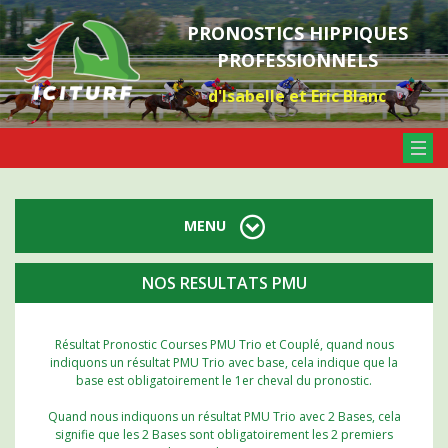
PRONOSTICS HIPPIQUES
PROFESSIONNELS
d'Isabelle et Eric Blanc
MENU
NOS RESULTATS PMU
Résultat Pronostic Courses PMU Trio et Couplé, quand nous
indiquons un résultat PMU Trio avec base, cela indique que la
base est obligatoirement le 1er cheval du pronostic.
Quand nous indiquons un résultat PMU Trio avec 2 Bases, cela
signifie que les 2 Bases sont obligatoirement les 2 premiers