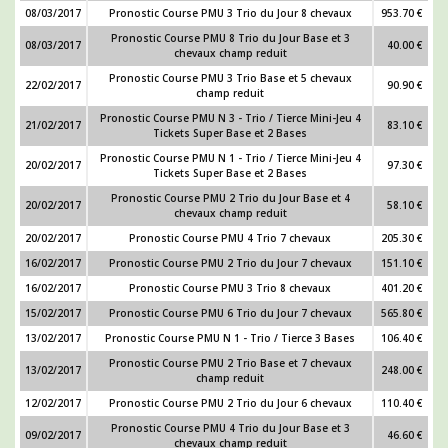
08/03/2017
Pronostic Course PMU 3 Trio du Jour 8 chevaux
953.70 €
Pronostic Course PMU 8 Trio du Jour Base et 3
08/03/2017
40.00 €
chevaux champ reduit
Pronostic Course PMU 3 Trio Base et 5 chevaux
22/02/2017
90.90 €
champ reduit
Pronostic Course PMU N 3 - Trio / Tierce Mini-Jeu 4
21/02/2017
83.10 €
Tickets Super Base et 2 Bases
Pronostic Course PMU N 1 - Trio / Tierce Mini-Jeu 4
20/02/2017
97.30 €
Tickets Super Base et 2 Bases
Pronostic Course PMU 2 Trio du Jour Base et 4
20/02/2017
58.10 €
chevaux champ reduit
20/02/2017
Pronostic Course PMU 4 Trio 7 chevaux
205.30 €
16/02/2017
Pronostic Course PMU 2 Trio du Jour 7 chevaux
151.10 €
16/02/2017
Pronostic Course PMU 3 Trio 8 chevaux
401.20 €
15/02/2017
Pronostic Course PMU 6 Trio du Jour 7 chevaux
565.80 €
13/02/2017
Pronostic Course PMU N 1 - Trio / Tierce 3 Bases
106.40 €
Pronostic Course PMU 2 Trio Base et 7 chevaux
13/02/2017
248.00 €
champ reduit
12/02/2017
Pronostic Course PMU 2 Trio du Jour 6 chevaux
110.40 €
Pronostic Course PMU 4 Trio du Jour Base et 3
09/02/2017
46.60 €
chevaux champ reduit