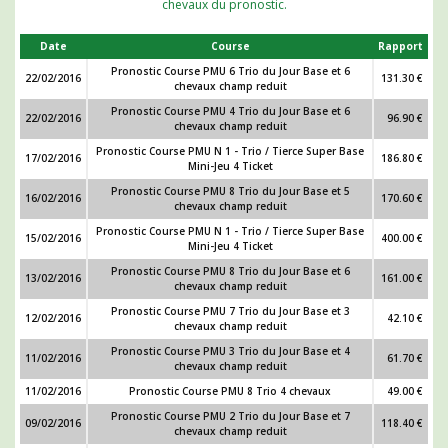
chevaux du pronostic.
Date
Course
Rapport
Pronostic Course PMU 6 Trio du Jour Base et 6
22/02/2016
131.30 €
chevaux champ reduit
Pronostic Course PMU 4 Trio du Jour Base et 6
22/02/2016
96.90 €
chevaux champ reduit
Pronostic Course PMU N 1 - Trio / Tierce Super Base
17/02/2016
186.80 €
Mini-Jeu 4 Ticket
Pronostic Course PMU 8 Trio du Jour Base et 5
16/02/2016
170.60 €
chevaux champ reduit
Pronostic Course PMU N 1 - Trio / Tierce Super Base
15/02/2016
400.00 €
Mini-Jeu 4 Ticket
Pronostic Course PMU 8 Trio du Jour Base et 6
13/02/2016
161.00 €
chevaux champ reduit
Pronostic Course PMU 7 Trio du Jour Base et 3
12/02/2016
42.10 €
chevaux champ reduit
Pronostic Course PMU 3 Trio du Jour Base et 4
11/02/2016
61.70 €
chevaux champ reduit
11/02/2016
Pronostic Course PMU 8 Trio 4 chevaux
49.00 €
Pronostic Course PMU 2 Trio du Jour Base et 7
09/02/2016
118.40 €
chevaux champ reduit