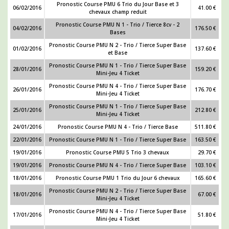
Pronostic Course PMU 6 Trio du Jour Base et 3
06/02/2016
41.00 €
chevaux champ reduit
Pronostic Course PMU N 1 - Trio / Tierce 8cv - 2
04/02/2016
176.50 €
Bases
Pronostic Course PMU N 2 - Trio / Tierce Super Base
01/02/2016
137.60 €
et Base
Pronostic Course PMU N 1 - Trio / Tierce Super Base
28/01/2016
159.20 €
Mini-Jeu 4 Ticket
Pronostic Course PMU N 4 - Trio / Tierce Super Base
26/01/2016
176.70 €
Mini-Jeu 4 Ticket
Pronostic Course PMU N 1 - Trio / Tierce Super Base
25/01/2016
212.80 €
Mini-Jeu 4 Ticket
24/01/2016
Pronostic Course PMU N 4 - Trio / Tierce Base
511.80 €
22/01/2016
Pronostic Course PMU N 1 - Trio / Tierce Super Base
163.50 €
19/01/2016
Pronostic Course PMU 5 Trio 3 chevaux
29.70 €
19/01/2016
Pronostic Course PMU N 4 - Trio / Tierce Super Base
103.10 €
18/01/2016
Pronostic Course PMU 1 Trio du Jour 6 chevaux
165.60 €
Pronostic Course PMU N 2 - Trio / Tierce Super Base
18/01/2016
67.00 €
Mini-Jeu 4 Ticket
Pronostic Course PMU N 4 - Trio / Tierce Super Base
17/01/2016
51.80 €
Mini-Jeu 4 Ticket