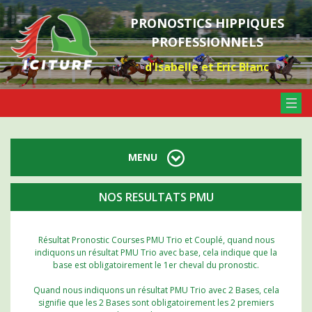
PRONOSTICS HIPPIQUES
PROFESSIONNELS
d'Isabelle et Eric Blanc
MENU
NOS RESULTATS PMU
Résultat Pronostic Courses PMU Trio et Couplé, quand nous
indiquons un résultat PMU Trio avec base, cela indique que la
base est obligatoirement le 1er cheval du pronostic.
Quand nous indiquons un résultat PMU Trio avec 2 Bases, cela
signifie que les 2 Bases sont obligatoirement les 2 premiers