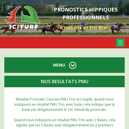
PRONOSTICS HIPPIQUES
PROFESSIONNELS
d'Isabelle et Eric Blanc
MENU
NOS RESULTATS PMU
Résultat Pronostic Courses PMU Trio et Couplé, quand nous
indiquons un résultat PMU Trio avec base, cela indique que la
base est obligatoirement le 1er cheval du pronostic.
Quand nous indiquons un résultat PMU Trio avec 2 Bases, cela
signifie que les 2 Bases sont obligatoirement les 2 premiers