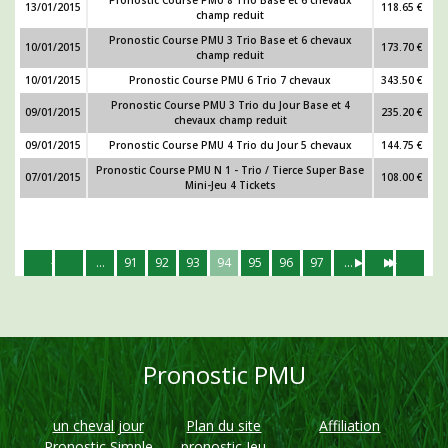
Pronostic Course PMU 8 Trio Base et 6 chevaux
13/01/2015
118.65 €
champ reduit
Pronostic Course PMU 3 Trio Base et 6 chevaux
10/01/2015
173.70 €
champ reduit
10/01/2015
Pronostic Course PMU 6 Trio 7 chevaux
343.50 €
Pronostic Course PMU 3 Trio du Jour Base et 4
09/01/2015
235.20 €
chevaux champ reduit
09/01/2015
Pronostic Course PMU 4 Trio du Jour 5 chevaux
144.75 €
Pronostic Course PMU N 1 - Trio / Tierce Super Base
07/01/2015
108.00 €
Mini-Jeu 4 Tickets
...
91
92
93
94
95
96
97
...
Pronostic PMU
un cheval jour
Plan du site
Affiliation
Pronostic Simple
pronostic Jeu