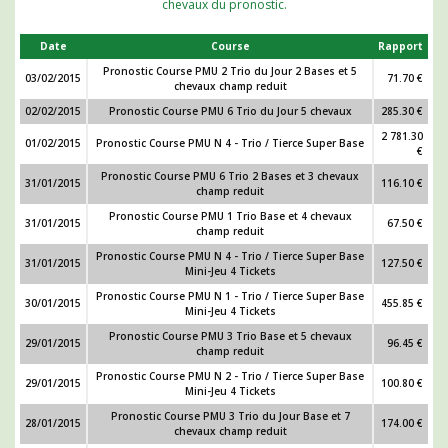
chevaux du pronostic.
Date
Course
Rapport
Pronostic Course PMU 2 Trio du Jour 2 Bases et 5
03/02/2015
71.70 €
chevaux champ reduit
02/02/2015
Pronostic Course PMU 6 Trio du Jour 5 chevaux
285.30 €
2 781.30
01/02/2015
Pronostic Course PMU N 4 - Trio / Tierce Super Base
€
Pronostic Course PMU 6 Trio 2 Bases et 3 chevaux
31/01/2015
116.10 €
champ reduit
Pronostic Course PMU 1 Trio Base et 4 chevaux
31/01/2015
67.50 €
champ reduit
Pronostic Course PMU N 4 - Trio / Tierce Super Base
31/01/2015
127.50 €
Mini-Jeu 4 Tickets
Pronostic Course PMU N 1 - Trio / Tierce Super Base
30/01/2015
455.85 €
Mini-Jeu 4 Tickets
Pronostic Course PMU 3 Trio Base et 5 chevaux
29/01/2015
96.45 €
champ reduit
Pronostic Course PMU N 2 - Trio / Tierce Super Base
29/01/2015
100.80 €
Mini-Jeu 4 Tickets
Pronostic Course PMU 3 Trio du Jour Base et 7
28/01/2015
174.00 €
chevaux champ reduit