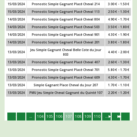
15/03/2024
Pronostic Simple Gagnant Placé Cheval 214
3.00 € - 1.50 €
15/03/2024
Pronostic Simple Gagnant Placé Cheval 113
2.50 € - 1.30 €
14/03/2024
Pronostic Simple Gagnant Placé Cheval 804
4.90 € - 1.70 €
14/03/2024
Pronostic Simple Gagnant Placé Cheval 503
3.50 € - 1.80 €
14/03/2024
Pronostic Simple Gagnant Placé Cheval 901
4.30 € - 1.90 €
14/03/2024
Pronostic Simple Gagnant Placé Cheval 201
3.80 € - 1.80 €
Jeu Simple Gagnant Cheval Belle Cote du Jour
13/03/2024
4.40 € - 2.00 €
803
13/03/2024
Pronostic Simple Gagnant Placé Cheval 407
2.60 € - 1.30 €
13/03/2024
Pronostic Simple Gagnant Placé Cheval 701
5.80 € - 1.70 €
13/03/2024
Pronostic Simple Gagnant Placé Cheval 609
4.30 € - 1.70 €
13/03/2024
Simple Gagnant Place Cheval du Jour 207
1.70 € - 1.10 €
13/03/2024
PMU Jeu Simple Cheval Gagnant du Quinté 107
2.20 € - 1.20 €
...
104
105
106
107
108
109
110
...