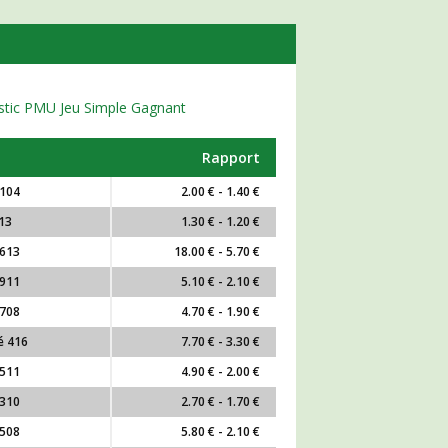
nostic PMU Jeu Simple Gagnant
Rapport
 104
2.00 € - 1.40 €
813
1.30 € - 1.20 €
 613
18.00 € - 5.70 €
 911
5.10 € - 2.10 €
 708
4.70 € - 1.90 €
é 416
7.70 € - 3.30 €
 511
4.90 € - 2.00 €
 310
2.70 € - 1.70 €
 508
5.80 € - 2.10 €