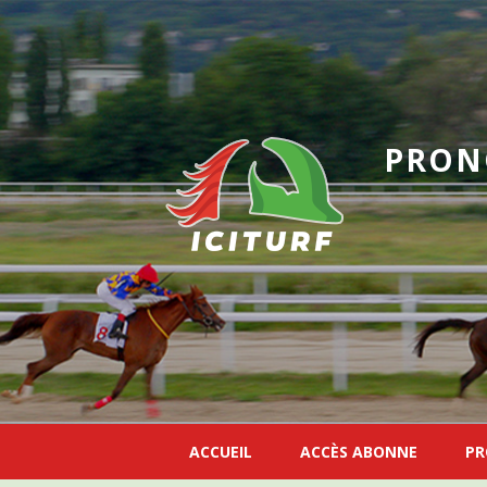
PRON
ACCUEIL
ACCÈS ABONNE
PR