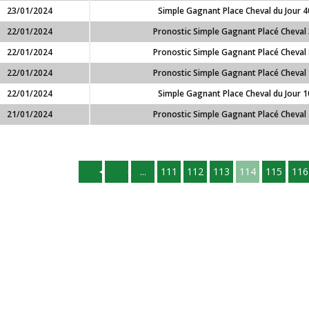
23/01/2024
Simple Gagnant Place Cheval du Jour 
22/01/2024
Pronostic Simple Gagnant Placé Cheval
22/01/2024
Pronostic Simple Gagnant Placé Cheval
22/01/2024
Pronostic Simple Gagnant Placé Cheval
22/01/2024
Simple Gagnant Place Cheval du Jour 
21/01/2024
Pronostic Simple Gagnant Placé Cheval
...
111
112
113
114
115
116