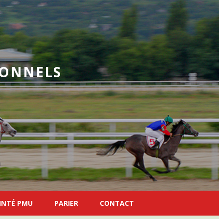
IONNELS
INTÉ PMU
PARIER
CONTACT