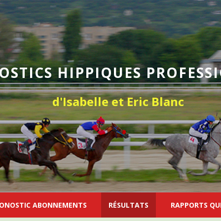
OSTICS HIPPIQUES PROFESS
d'Isabelle et Eric Blanc
ONOSTIC ABONNEMENTS
RÉSULTATS
RAPPORTS QU