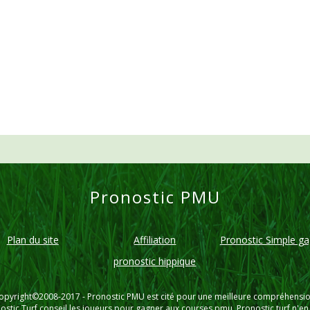
Pronostic PMU
Plan du site
Affiliation
Pronostic Simple g
pronostic hippique
opyright©2008-2017 -
Pronostic PMU
est cité pour une meilleure compréhensio
ostic Turf conseil les joueurs pour gagner aux courses pmu. Pronostic turf n'e