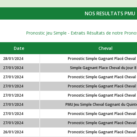
NOS RESULTATS PMU
Pronostic Jeu Simple - Extraits Résultats de notre Pro
Date
Cheval
28/01/2024
Pronostic Simple Gagnant Placé Cheval
27/01/2024
Simple Gagnant Place Cheval du Jour 
27/01/2024
Pronostic Simple Gagnant Placé Cheval
27/01/2024
Pronostic Simple Gagnant Placé Cheval
27/01/2024
Pronostic Simple Gagnant Placé Cheval
27/01/2024
PMU Jeu Simple Cheval Gagnant du Quint
27/01/2024
Pronostic Simple Gagnant Placé Cheval
27/01/2024
Pronostic Simple Gagnant Placé Cheval
26/01/2024
Pronostic Simple Gagnant Placé Cheval