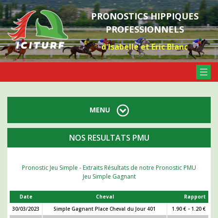
PRONOSTICS HIPPIQUES
PROFESSIONNELS
d'Isabelle et Eric Blanc
MENU
NOS RESULTATS PMU
Pronostic Jeu Simple - Extraits Résultats de notre Pronostic PMU
Jeu Simple Gagnant
Date
Cheval
Rapport
30/03/2023
Simple Gagnant Place Cheval du Jour 401
1.90 € - 1.20 €