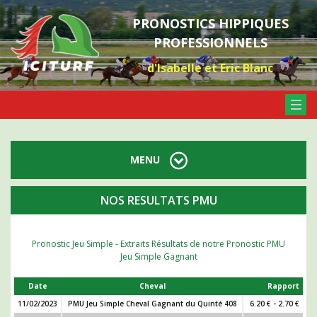
PRONOSTICS HIPPIQUES
PROFESSIONNELS
d'Isabelle et Eric Blanc
MENU
NOS RESULTATS PMU
Pronostic Jeu Simple - Extraits Résultats de notre Pronostic PMU
Jeu Simple Gagnant
Date
Cheval
Rapport
11/02/2023
PMU Jeu Simple Cheval Gagnant du Quinté 408
6.20 € - 2.70 €