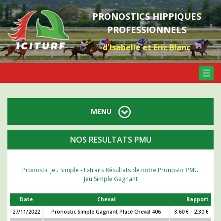
PRONOSTICS HIPPIQUES
PROFESSIONNELS
d'Isabelle et Eric Blanc
MENU
NOS RESULTATS PMU
Pronostic Jeu Simple - Extraits Résultats de notre Pronostic PMU
Jeu Simple Gagnant
Date
Cheval
Rapport
27/11/2022
Pronostic Simple Gagnant Placé Cheval 406
8.60 € - 2.30 €