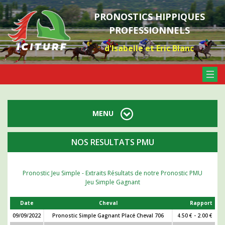
PRONOSTICS HIPPIQUES
PROFESSIONNELS
d'Isabelle et Eric Blanc
MENU
NOS RESULTATS PMU
Pronostic Jeu Simple - Extraits Résultats de notre Pronostic PMU
Jeu Simple Gagnant
Date
Cheval
Rapport
09/09/2022
Pronostic Simple Gagnant Placé Cheval 706
4.50 € - 2.00 €