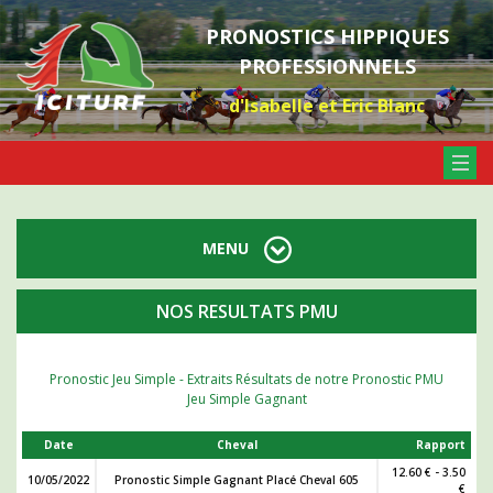
PRONOSTICS HIPPIQUES
PROFESSIONNELS
d'Isabelle et Eric Blanc
MENU
NOS RESULTATS PMU
Pronostic Jeu Simple - Extraits Résultats de notre Pronostic PMU
Jeu Simple Gagnant
Date
Cheval
Rapport
12.60 € - 3.50
10/05/2022
Pronostic Simple Gagnant Placé Cheval 605
€