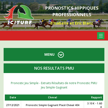
PRONOSTICS HIPPIQUES
PROFESSIONNELS
d'Isabelle et Eric Blanc
MENU
NOS RESULTATS PMU
Pronostic Jeu Simple - Extraits Résultats de notre Pronostic PMU
Jeu Simple Gagnant
Date
Cheval
Rapport
3.10 € - 1.60
27/12/2021
Pronostic Simple Gagnant Placé Cheval 404
€