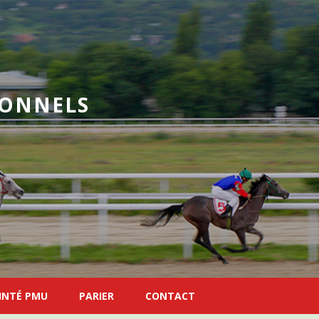
IONNELS
INTÉ PMU
PARIER
CONTACT