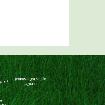
pronostic Jeu Simple
agnant
gagnants
n.
ngage