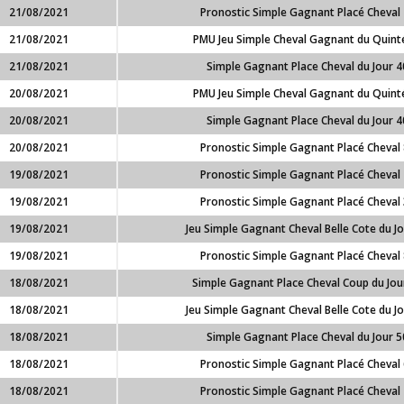
21/08/2021
Pronostic Simple Gagnant Placé Cheval
21/08/2021
PMU Jeu Simple Cheval Gagnant du Quint
21/08/2021
Simple Gagnant Place Cheval du Jour 
20/08/2021
PMU Jeu Simple Cheval Gagnant du Quint
20/08/2021
Simple Gagnant Place Cheval du Jour 
20/08/2021
Pronostic Simple Gagnant Placé Cheval
19/08/2021
Pronostic Simple Gagnant Placé Cheval
19/08/2021
Pronostic Simple Gagnant Placé Cheval
19/08/2021
Jeu Simple Gagnant Cheval Belle Cote du J
19/08/2021
Pronostic Simple Gagnant Placé Cheval
18/08/2021
Simple Gagnant Place Cheval Coup du Jou
18/08/2021
Jeu Simple Gagnant Cheval Belle Cote du J
18/08/2021
Simple Gagnant Place Cheval du Jour 
18/08/2021
Pronostic Simple Gagnant Placé Cheval
18/08/2021
Pronostic Simple Gagnant Placé Cheval