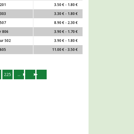
 201
3.50 € - 1.80 €
 303
3.30 € - 1.80 €
 507
8.90 € - 2.30 €
r 806
3.90 € - 1.70 €
our 502
3.90 € - 1.80 €
 605
11.00 € - 3.50 €
225
...