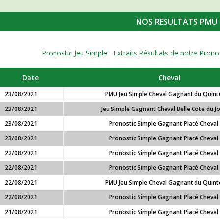
NOS RESULTATS PMU
Pronostic Jeu Simple - Extraits Résultats de notre Pro
Date
Cheval
23/08/2021
PMU Jeu Simple Cheval Gagnant du Quint
23/08/2021
Jeu Simple Gagnant Cheval Belle Cote du J
23/08/2021
Pronostic Simple Gagnant Placé Cheval
23/08/2021
Pronostic Simple Gagnant Placé Cheval
22/08/2021
Pronostic Simple Gagnant Placé Cheval
22/08/2021
Pronostic Simple Gagnant Placé Cheval
22/08/2021
PMU Jeu Simple Cheval Gagnant du Quint
22/08/2021
Pronostic Simple Gagnant Placé Cheval
21/08/2021
Pronostic Simple Gagnant Placé Cheval