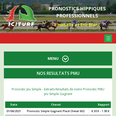
PRONOSTICS HIPPIQUES
PROFESSIONNELS
d'Isabelle et Eric Blanc
MENU
NOS RESULTATS PMU
Pronostic Jeu Simple - Extraits Résultats de notre Pronostic PMU
Jeu Simple Gagnant
Date
Cheval
Rapport
01/06/2021
Pronostic Simple Gagnant Placé Cheval 602
8.30 € - 1.90 €