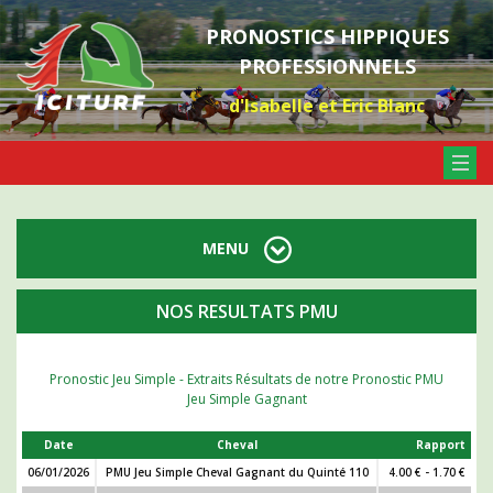
PRONOSTICS HIPPIQUES
PROFESSIONNELS
d'Isabelle et Eric Blanc
MENU
NOS RESULTATS PMU
Pronostic Jeu Simple - Extraits Résultats de notre Pronostic PMU
Jeu Simple Gagnant
Date
Cheval
Rapport
06/01/2026
PMU Jeu Simple Cheval Gagnant du Quinté 110
4.00 € - 1.70 €