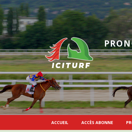
PRON
ACCUEIL
ACCÈS ABONNE
PR