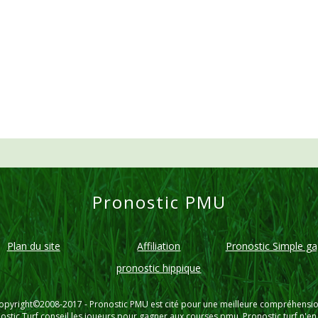
Pronostic PMU
Plan du site
Affiliation
Pronostic Simple g
pronostic hippique
opyright©2008-2017 -
Pronostic PMU
est cité pour une meilleure compréhensio
ostic Turf conseil les joueurs pour gagner aux courses pmu. Pronostic turf n'e