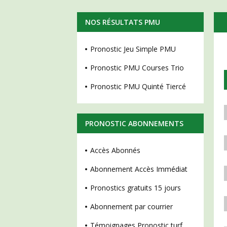
NOS RÉSULTATS PMU
Pronostic Jeu Simple PMU
Pronostic PMU Courses Trio
Pronostic PMU Quinté Tiercé
PRONOSTIC ABONNEMENTS
Accès Abonnés
Abonnement Accès Immédiat
Pronostics gratuits 15 jours
Abonnement par courrier
Témoignages Pronostic turf