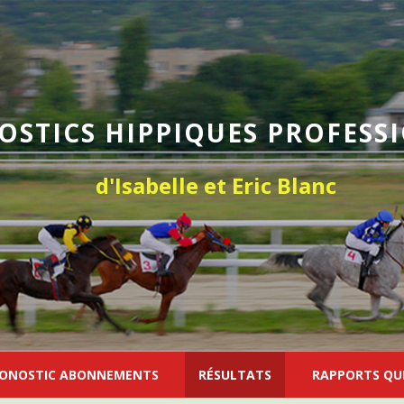
OSTICS HIPPIQUES PROFESS
d'Isabelle et Eric Blanc
ONOSTIC ABONNEMENTS
RÉSULTATS
RAPPORTS QU