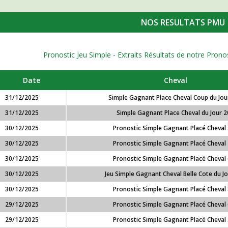
NOS RESULTATS PMU
Pronostic Jeu Simple - Extraits Résultats de notre Pro
Date
Cheval
31/12/2025
Simple Gagnant Place Cheval Coup du Jou
31/12/2025
Simple Gagnant Place Cheval du Jour 
30/12/2025
Pronostic Simple Gagnant Placé Cheval
30/12/2025
Pronostic Simple Gagnant Placé Cheval
30/12/2025
Pronostic Simple Gagnant Placé Cheval
30/12/2025
Jeu Simple Gagnant Cheval Belle Cote du J
30/12/2025
Pronostic Simple Gagnant Placé Cheval
29/12/2025
Pronostic Simple Gagnant Placé Cheval
29/12/2025
Pronostic Simple Gagnant Placé Cheval