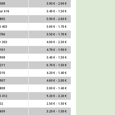
 308
3.90 € - 2.00 €
our 616
3.40 € - 1.50 €
 805
5.90 € - 2.60 €
é 403
3.00 € - 1.70 €
 706
3.50 € - 1.70 €
r 303
4.00 € - 2.30 €
 101
4.70 € - 1.90 €
 908
3.40 € - 1.50 €
 211
6.70 € - 1.50 €
 310
4.20 € - 1.40 €
 907
4.60 € - 2.00 €
 808
3.00 € - 1.40 €
é 412
9.20 € - 3.20 €
402
2.50 € - 1.50 €
 609
3.20 € - 1.30 €