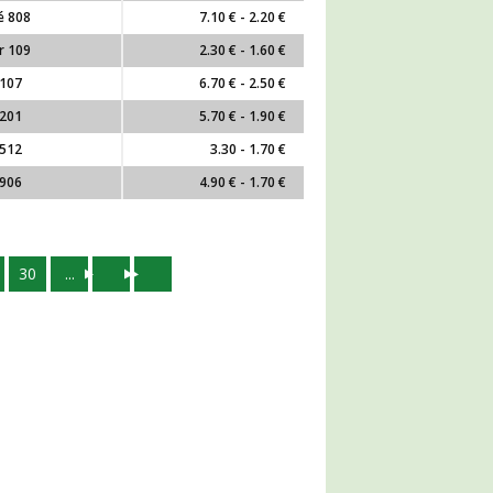
é 808
7.10 € - 2.20 €
r 109
2.30 € - 1.60 €
 107
6.70 € - 2.50 €
 201
5.70 € - 1.90 €
 512
3.30 - 1.70 €
 906
4.90 € - 1.70 €
30
...