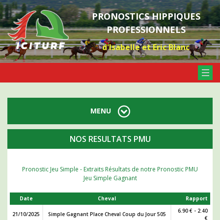
PRONOSTICS HIPPIQUES
PROFESSIONNELS
d'Isabelle et Eric Blanc
MENU
NOS RESULTATS PMU
Pronostic Jeu Simple - Extraits Résultats de notre Pronostic PMU
Jeu Simple Gagnant
Date
Cheval
Rapport
6.90 € - 2.40
21/10/2025
Simple Gagnant Place Cheval Coup du Jour 505
€