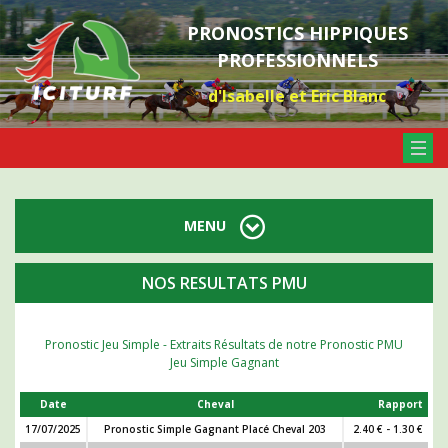
PRONOSTICS HIPPIQUES
PROFESSIONNELS
d'Isabelle et Eric Blanc
MENU
NOS RESULTATS PMU
Pronostic Jeu Simple - Extraits Résultats de notre Pronostic PMU
Jeu Simple Gagnant
Date
Cheval
Rapport
17/07/2025
Pronostic Simple Gagnant Placé Cheval 203
2.40 € - 1.30 €