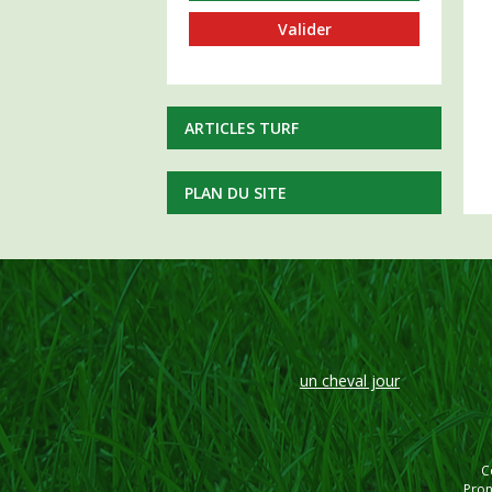
ARTICLES TURF
PLAN DU SITE
un cheval jour
C
Pron