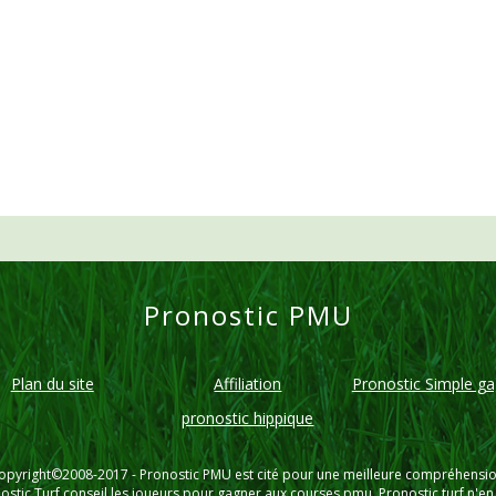
Pronostic PMU
Plan du site
Affiliation
Pronostic Simple g
pronostic hippique
opyright©2008-2017 -
Pronostic PMU
est cité pour une meilleure compréhensio
ostic Turf conseil les joueurs pour gagner aux courses pmu. Pronostic turf n'e