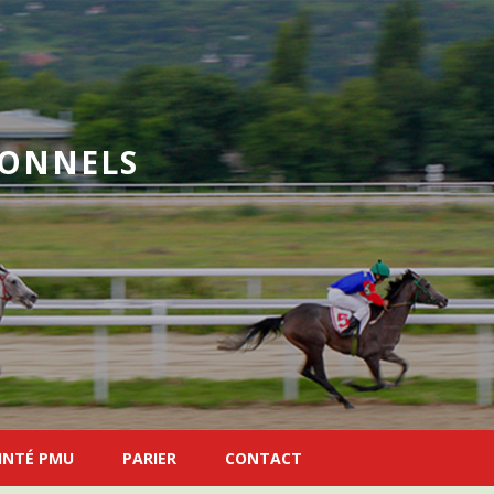
IONNELS
INTÉ PMU
PARIER
CONTACT