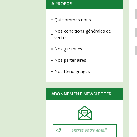
A PROPOS
Qui sommes nous
Nos conditions générales de
ventes
Nos garanties
Nos partenaires
Nos témoignages
ABONNEMENT NEWSLETTER