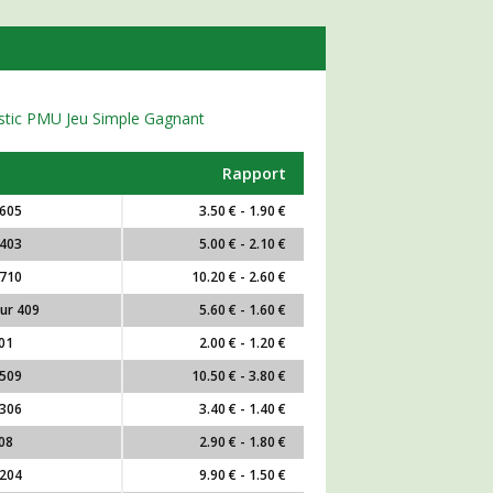
nostic PMU Jeu Simple Gagnant
Rapport
 605
3.50 € - 1.90 €
 403
5.00 € - 2.10 €
 710
10.20 € - 2.60 €
our 409
5.60 € - 1.60 €
201
2.00 € - 1.20 €
 509
10.50 € - 3.80 €
 306
3.40 € - 1.40 €
708
2.90 € - 1.80 €
 204
9.90 € - 1.50 €