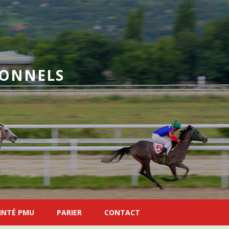
IONNELS
INTÉ PMU
PARIER
CONTACT