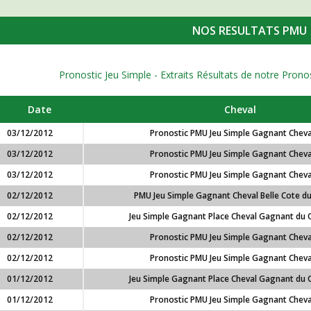
NOS RESULTATS PMU
Pronostic Jeu Simple - Extraits Résultats de notre Pro
Date
Cheval
03/12/2012
Pronostic PMU Jeu Simple Gagnant Cheva
03/12/2012
Pronostic PMU Jeu Simple Gagnant Cheva
03/12/2012
Pronostic PMU Jeu Simple Gagnant Cheva
02/12/2012
PMU Jeu Simple Gagnant Cheval Belle Cote du
02/12/2012
Jeu Simple Gagnant Place Cheval Gagnant du 
02/12/2012
Pronostic PMU Jeu Simple Gagnant Cheva
02/12/2012
Pronostic PMU Jeu Simple Gagnant Cheva
01/12/2012
Jeu Simple Gagnant Place Cheval Gagnant du 
01/12/2012
Pronostic PMU Jeu Simple Gagnant Cheva