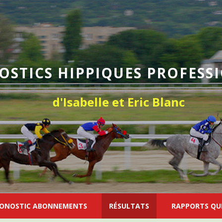
OSTICS HIPPIQUES PROFESS
d'Isabelle et Eric Blanc
ONOSTIC ABONNEMENTS
RÉSULTATS
RAPPORTS QU