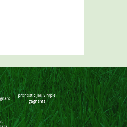
pronostic Jeu Simple
agnant
gagnants
n.
ngage