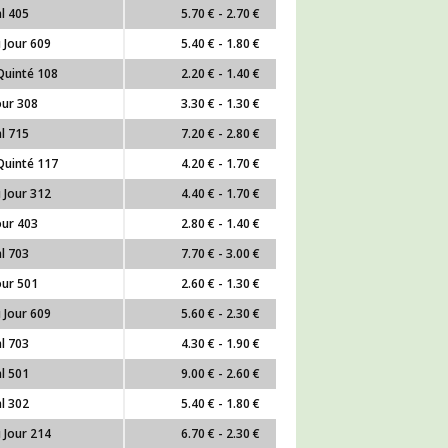
l 405
5.70 € - 2.70 €
 Jour 609
5.40 € - 1.80 €
Quinté 108
2.20 € - 1.40 €
our 308
3.30 € - 1.30 €
l 715
7.20 € - 2.80 €
Quinté 117
4.20 € - 1.70 €
 Jour 312
4.40 € - 1.70 €
our 403
2.80 € - 1.40 €
l 703
7.70 € - 3.00 €
our 501
2.60 € - 1.30 €
 Jour 609
5.60 € - 2.30 €
l 703
4.30 € - 1.90 €
l 501
9.00 € - 2.60 €
l 302
5.40 € - 1.80 €
 Jour 214
6.70 € - 2.30 €