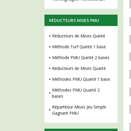
RÉDUCTEURS MISES PMU
Réducteurs de Mises Quinté
Méthode Turf Quinté 1 base
Méthode PMU Quinté 2 bases
Réducteurs de Mises Quarté
Méthodes PMU Quarté 1 base
Méthodes PMU Quarté 2
bases
Répartiteur Mises Jeu Simple
Gagnant PMU