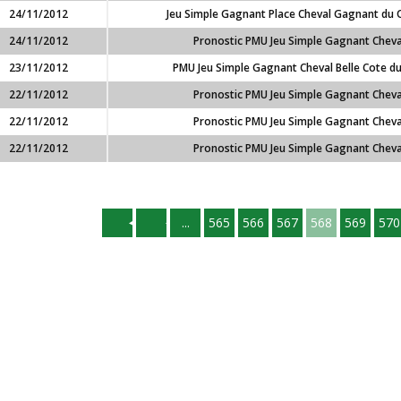
24/11/2012
Jeu Simple Gagnant Place Cheval Gagnant du 
24/11/2012
Pronostic PMU Jeu Simple Gagnant Cheva
23/11/2012
PMU Jeu Simple Gagnant Cheval Belle Cote du
22/11/2012
Pronostic PMU Jeu Simple Gagnant Cheva
22/11/2012
Pronostic PMU Jeu Simple Gagnant Cheva
22/11/2012
Pronostic PMU Jeu Simple Gagnant Cheva
...
565
566
567
568
569
570