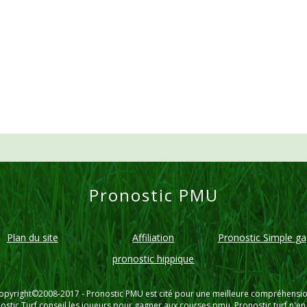
Pronostic PMU
Plan du site
Affiliation
Pronostic Simple g
pronostic hippique
opyright©2008-2017 -
Pronostic PMU
est cité pour une meilleure compréhensio
ostic Turf conseil les joueurs pour gagner aux courses pmu. Pronostic turf n'e