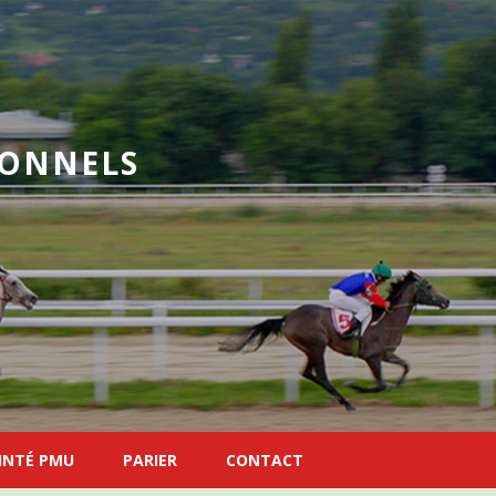
IONNELS
INTÉ PMU
PARIER
CONTACT