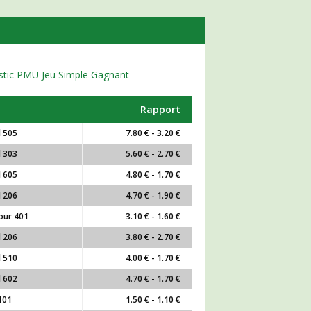
nostic PMU Jeu Simple Gagnant
Rapport
l 505
7.80 € - 3.20 €
l 303
5.60 € - 2.70 €
l 605
4.80 € - 1.70 €
l 206
4.70 € - 1.90 €
our 401
3.10 € - 1.60 €
l 206
3.80 € - 2.70 €
l 510
4.00 € - 1.70 €
l 602
4.70 € - 1.70 €
101
1.50 € - 1.10 €