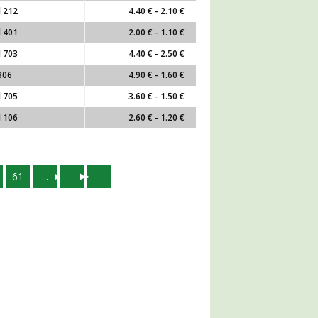
l 212
4.40 € - 2.10 €
l 401
2.00 € - 1.10 €
l 703
4.40 € - 2.50 €
306
4.90 € - 1.60 €
l 705
3.60 € - 1.50 €
l 106
2.60 € - 1.20 €
61
...