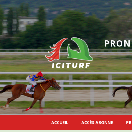
PRON
ACCUEIL
ACCÈS ABONNE
PR