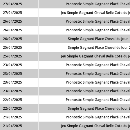
27/04/2025
Pronostic Simple Gagnant Placé Cheva
27/04/2025
Jeu Simple Gagnant Cheval Belle Cote du J
26/04/2025
Pronostic Simple Gagnant Placé Cheva
26/04/2025
Pronostic Simple Gagnant Placé Cheva
26/04/2025
Simple Gagnant Place Cheval du Jour 
25/04/2025
Simple Gagnant Place Cheval du Jour 
25/04/2025
Jeu Simple Gagnant Cheval Belle Cote du J
23/04/2025
Pronostic Simple Gagnant Placé Cheva
23/04/2025
Pronostic Simple Gagnant Placé Cheva
23/04/2025
Pronostic Simple Gagnant Placé Cheva
23/04/2025
Pronostic Simple Gagnant Placé Cheva
22/04/2025
Pronostic Simple Gagnant Placé Cheva
22/04/2025
Simple Gagnant Place Cheval du Jour 
21/04/2025
Pronostic Simple Gagnant Placé Cheva
21/04/2025
Jeu Simple Gagnant Cheval Belle Cote du J