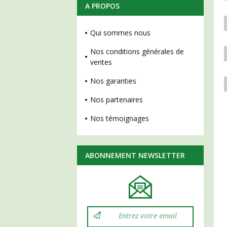
A PROPOS
Qui sommes nous
Nos conditions générales de
ventes
Nos garanties
Nos partenaires
Nos témoignages
ABONNEMENT NEWSLETTER