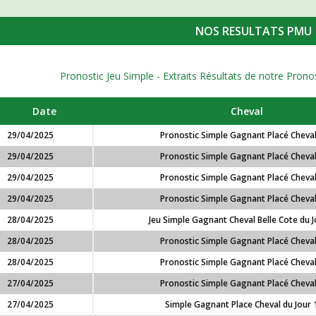
NOS RESULTATS PMU
Pronostic Jeu Simple - Extraits Résultats de notre Pro
Date
Cheval
29/04/2025
Pronostic Simple Gagnant Placé Cheva
29/04/2025
Pronostic Simple Gagnant Placé Cheva
29/04/2025
Pronostic Simple Gagnant Placé Cheva
29/04/2025
Pronostic Simple Gagnant Placé Cheva
28/04/2025
Jeu Simple Gagnant Cheval Belle Cote du J
28/04/2025
Pronostic Simple Gagnant Placé Cheva
28/04/2025
Pronostic Simple Gagnant Placé Cheva
27/04/2025
Pronostic Simple Gagnant Placé Cheva
27/04/2025
Simple Gagnant Place Cheval du Jour 