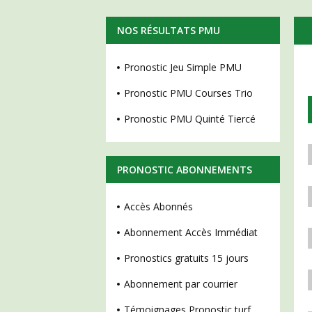
NOS RÉSULTATS PMU
Pronostic Jeu Simple PMU
Pronostic PMU Courses Trio
Pronostic PMU Quinté Tiercé
PRONOSTIC ABONNEMENTS
Accès Abonnés
Abonnement Accès Immédiat
Pronostics gratuits 15 jours
Abonnement par courrier
Témoignages Pronostic turf