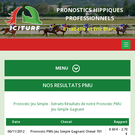
PRONOSTICS HIPPIQUES
PROFESSIONNELS
d'Isabelle et Eric Blanc
MENU
NOS RESULTATS PMU
Pronostic Jeu Simple - Extraits Résultats de notre Pronostic PMU
Jeu Simple Gagnant
Date
Cheval
Rapport
8.60 € - 2.70
06/11/2012
Pronostic PMU Jeu Simple Gagnant Cheval 701
€