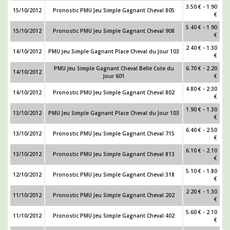
3.50 € - 1.90
15/10/2012
Pronostic PMU Jeu Simple Gagnant Cheval 805
€
5.40 € - 1.90
15/10/2012
Pronostic PMU Jeu Simple Gagnant Cheval 908
€
2.40 € - 1.30
14/10/2012
PMU Jeu Simple Gagnant Place Cheval du Jour 103
€
PMU Jeu Simple Gagnant Cheval Belle Cote du
6.70 € - 2.20
14/10/2012
Jour 601
€
4.80 € - 2.30
14/10/2012
Pronostic PMU Jeu Simple Gagnant Cheval 802
€
1.90 € - 1.30
13/10/2012
PMU Jeu Simple Gagnant Place Cheval du Jour 103
€
6.40 € - 2.50
13/10/2012
Pronostic PMU Jeu Simple Gagnant Cheval 715
€
6.10 € - 2.10
13/10/2012
Pronostic PMU Jeu Simple Gagnant Cheval 813
€
5.10 € - 1.80
12/10/2012
Pronostic PMU Jeu Simple Gagnant Cheval 318
€
2.20 € - 1.30
11/10/2012
Pronostic PMU Jeu Simple Gagnant Cheval 202
€
5.60 € - 2.10
11/10/2012
Pronostic PMU Jeu Simple Gagnant Cheval 402
€