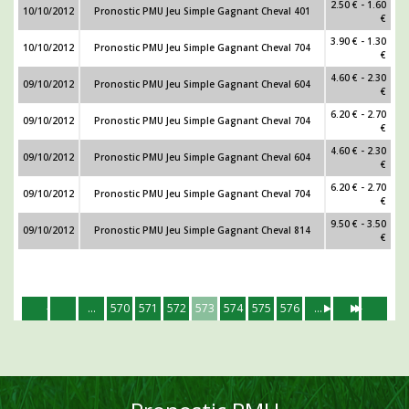
2.50 € - 1.60
10/10/2012
Pronostic PMU Jeu Simple Gagnant Cheval 401
€
3.90 € - 1.30
10/10/2012
Pronostic PMU Jeu Simple Gagnant Cheval 704
€
4.60 € - 2.30
09/10/2012
Pronostic PMU Jeu Simple Gagnant Cheval 604
€
6.20 € - 2.70
09/10/2012
Pronostic PMU Jeu Simple Gagnant Cheval 704
€
4.60 € - 2.30
09/10/2012
Pronostic PMU Jeu Simple Gagnant Cheval 604
€
6.20 € - 2.70
09/10/2012
Pronostic PMU Jeu Simple Gagnant Cheval 704
€
9.50 € - 3.50
09/10/2012
Pronostic PMU Jeu Simple Gagnant Cheval 814
€
...
570
571
572
573
574
575
576
...