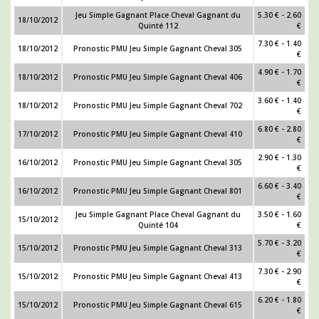
Jeu Simple Gagnant Place Cheval Gagnant du
5.30 € - 2.60
18/10/2012
Quinté 112
€
7.30 € - 1.40
18/10/2012
Pronostic PMU Jeu Simple Gagnant Cheval 305
€
4.90 € - 1.70
18/10/2012
Pronostic PMU Jeu Simple Gagnant Cheval 406
€
3.60 € - 1.40
18/10/2012
Pronostic PMU Jeu Simple Gagnant Cheval 702
€
6.80 € - 2.80
17/10/2012
Pronostic PMU Jeu Simple Gagnant Cheval 410
€
2.90 € - 1.30
16/10/2012
Pronostic PMU Jeu Simple Gagnant Cheval 305
€
6.60 € - 3.40
16/10/2012
Pronostic PMU Jeu Simple Gagnant Cheval 801
€
Jeu Simple Gagnant Place Cheval Gagnant du
3.50 € - 1.60
15/10/2012
Quinté 104
€
5.70 € - 3.20
15/10/2012
Pronostic PMU Jeu Simple Gagnant Cheval 313
€
7.30 € - 2.90
15/10/2012
Pronostic PMU Jeu Simple Gagnant Cheval 413
€
6.20 € - 1.80
15/10/2012
Pronostic PMU Jeu Simple Gagnant Cheval 615
€