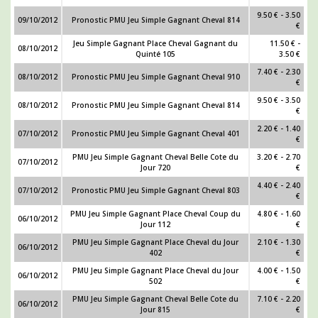
9.50 € - 3.50
09/10/2012
Pronostic PMU Jeu Simple Gagnant Cheval 814
€
Jeu Simple Gagnant Place Cheval Gagnant du
11.50 € -
08/10/2012
Quinté 105
3.50 €
7.40 € - 2.30
08/10/2012
Pronostic PMU Jeu Simple Gagnant Cheval 910
€
9.50 € - 3.50
08/10/2012
Pronostic PMU Jeu Simple Gagnant Cheval 814
€
2.20 € - 1.40
07/10/2012
Pronostic PMU Jeu Simple Gagnant Cheval 401
€
PMU Jeu Simple Gagnant Cheval Belle Cote du
3.20 € - 2.70
07/10/2012
Jour 720
€
4.40 € - 2.40
07/10/2012
Pronostic PMU Jeu Simple Gagnant Cheval 803
€
PMU Jeu Simple Gagnant Place Cheval Coup du
4.80 € - 1.60
06/10/2012
Jour 112
€
PMU Jeu Simple Gagnant Place Cheval du Jour
2.10 € - 1.30
06/10/2012
402
€
PMU Jeu Simple Gagnant Place Cheval du Jour
4.00 € - 1.50
06/10/2012
502
€
PMU Jeu Simple Gagnant Cheval Belle Cote du
7.10 € - 2.20
06/10/2012
Jour 815
€