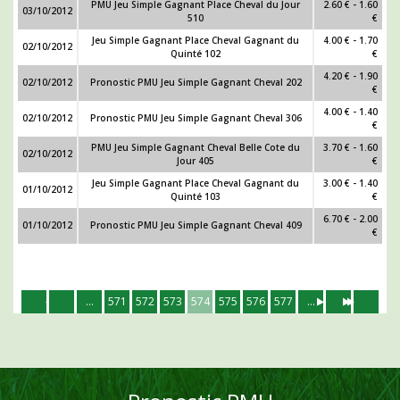
PMU Jeu Simple Gagnant Place Cheval du Jour
2.60 € - 1.60
03/10/2012
510
€
Jeu Simple Gagnant Place Cheval Gagnant du
4.00 € - 1.70
02/10/2012
Quinté 102
€
4.20 € - 1.90
02/10/2012
Pronostic PMU Jeu Simple Gagnant Cheval 202
€
4.00 € - 1.40
02/10/2012
Pronostic PMU Jeu Simple Gagnant Cheval 306
€
PMU Jeu Simple Gagnant Cheval Belle Cote du
3.70 € - 1.60
02/10/2012
Jour 405
€
Jeu Simple Gagnant Place Cheval Gagnant du
3.00 € - 1.40
01/10/2012
Quinté 103
€
6.70 € - 2.00
01/10/2012
Pronostic PMU Jeu Simple Gagnant Cheval 409
€
...
571
572
573
574
575
576
577
...