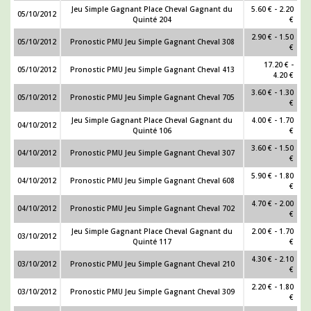
Jeu Simple Gagnant Place Cheval Gagnant du
5.60 € - 2.20
05/10/2012
Quinté 204
€
2.90 € - 1.50
05/10/2012
Pronostic PMU Jeu Simple Gagnant Cheval 308
€
17.20 € -
05/10/2012
Pronostic PMU Jeu Simple Gagnant Cheval 413
4.20 €
3.60 € - 1.30
05/10/2012
Pronostic PMU Jeu Simple Gagnant Cheval 705
€
Jeu Simple Gagnant Place Cheval Gagnant du
4.00 € - 1.70
04/10/2012
Quinté 106
€
3.60 € - 1.50
04/10/2012
Pronostic PMU Jeu Simple Gagnant Cheval 307
€
5.90 € - 1.80
04/10/2012
Pronostic PMU Jeu Simple Gagnant Cheval 608
€
4.70 € - 2.00
04/10/2012
Pronostic PMU Jeu Simple Gagnant Cheval 702
€
Jeu Simple Gagnant Place Cheval Gagnant du
2.00 € - 1.70
03/10/2012
Quinté 117
€
4.30 € - 2.10
03/10/2012
Pronostic PMU Jeu Simple Gagnant Cheval 210
€
2.20 € - 1.80
03/10/2012
Pronostic PMU Jeu Simple Gagnant Cheval 309
€