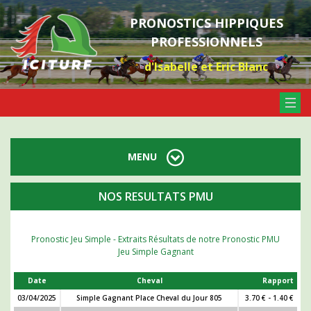
PRONOSTICS HIPPIQUES
PROFESSIONNELS
d'Isabelle et Eric Blanc
MENU
NOS RESULTATS PMU
Pronostic Jeu Simple - Extraits Résultats de notre Pronostic PMU
Jeu Simple Gagnant
Date
Cheval
Rapport
03/04/2025
Simple Gagnant Place Cheval du Jour 805
3.70 € - 1.40 €