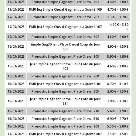
18/03/2025
Pronostic Simple Gagnant Placé Cheval 402
4.40 € - 2.00 €
18/03/2025
PMU Jeu Simple Cheval Gagnant du Quinté 109
4.70 € - 1.90 €
17/03/2025
Pronostic Simple Gagnant Placé Cheval 207
2.30 € - 1.70 €
14.10 € - 3.80
17/03/2025
PMU Jeu Simple Cheval Gagnant du Quinté 107
€
17/03/2025
Pronostic Simple Gagnant Placé Cheval 602
4.80 € - 2.00 €
Simple Gag30nant Place Cheval Coup du Jour
16/03/2025
4.90 € - 1.50 €
602
16/03/2025
Pronostic Simple Gagnant Placé Cheval 808
5.90 € - 1.90 €
Jeu Simple Gagnant Cheval Belle Cote du Jour
16/03/2025
4.60 € - 1.80 €
402
16/03/2025
Pronostic Simple Gagnant Placé Cheval 708
4.90 € - 1.80 €
15/03/2025
PMU Jeu Simple Cheval Gagnant du Quinté 401
8.70 € - 3.10 €
15/03/2025
Pronostic Simple Gagnant Placé Cheval 305
2.00 € - 1.50 €
Jeu Simple Gagnant Cheval Belle Cote du Jour
15/03/2025
2.90 € - 1.30 €
611
15/03/2025
Pronostic Simple Gagnant Placé Cheval 210
5.60 € - 1.90 €
15/03/2025
Pronostic Simple Gagnant Placé Cheval 510
6.90 € - 2.70 €
15/03/2025
Pronostic Simple Gagnant Placé Cheval 809
5.50 € - 2.00 €
14/03/2025
PMU Jeu Simple Cheval Gagnant du Quinté 807
2.50 € - 1.50 €