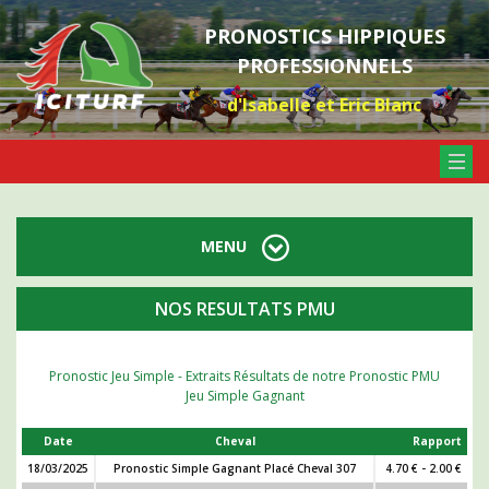
PRONOSTICS HIPPIQUES
PROFESSIONNELS
d'Isabelle et Eric Blanc
MENU
NOS RESULTATS PMU
Pronostic Jeu Simple - Extraits Résultats de notre Pronostic PMU
Jeu Simple Gagnant
Date
Cheval
Rapport
18/03/2025
Pronostic Simple Gagnant Placé Cheval 307
4.70 € - 2.00 €