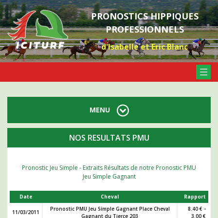
PRONOSTICS HIPPIQUES
PROFESSIONNELS
d'Isabelle et Eric Blanc
MENU
NOS RESULTATS PMU
Pronostic Jeu Simple - Extraits Résultats de notre Pronostic PMU
Jeu Simple Gagnant
Date
Cheval
Rapport
Pronostic PMU Jeu Simple Gagnant Place Cheval
8.40 € -
11/03/2011
Gagnant du Tierce 203
3.00 €