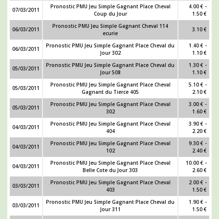
Pronostic PMU Jeu Simple Gagnant Place Cheval
4.00 € -
07/03/2011
Coup du Jour
1.50 €
Pronostic PMU Jeu Simple Gagnant Cheval 114
06/03/2011
3.10 €
ecurie
Pronostic PMU Jeu Simple Gagnant Place Cheval du
1.40 € -
06/03/2011
Jour 302
1.10 €
Pronostic PMU Jeu Simple Gagnant Place Cheval du
1.30 € -
05/03/2011
Jour 508
1.10 €
Pronostic PMU Jeu Simple Gagnant Place Cheval
5.10 € -
05/03/2011
Gagnant du Tierce 405
2.10 €
Pronostic PMU Jeu Simple Gagnant Place Cheval
3.00 € -
05/03/2011
302
1.60 €
Pronostic PMU Jeu Simple Gagnant Place Cheval
3.90 € -
04/03/2011
404
2.20 €
Pronostic PMU Jeu Simple Gagnant Place Cheval
9.30 € -
04/03/2011
102
2.40 €
Pronostic PMU Jeu Simple Gagnant Place Cheval
10.00 € -
04/03/2011
Belle Cote du Jour 303
2.60 €
Pronostic PMU Jeu Simple Gagnant Place Cheval
2.00 € -
03/03/2011
403
1.50 €
Pronostic PMU Jeu Simple Gagnant Place Cheval du
1.90 € -
03/03/2011
Jour 311
1.50 €