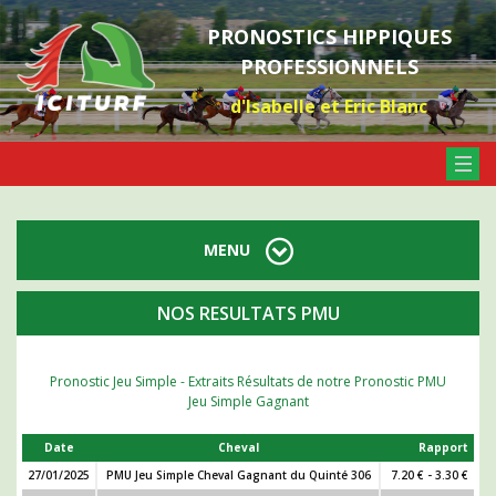
PRONOSTICS HIPPIQUES
PROFESSIONNELS
d'Isabelle et Eric Blanc
MENU
NOS RESULTATS PMU
Pronostic Jeu Simple - Extraits Résultats de notre Pronostic PMU
Jeu Simple Gagnant
Date
Cheval
Rapport
27/01/2025
PMU Jeu Simple Cheval Gagnant du Quinté 306
7.20 € - 3.30 €