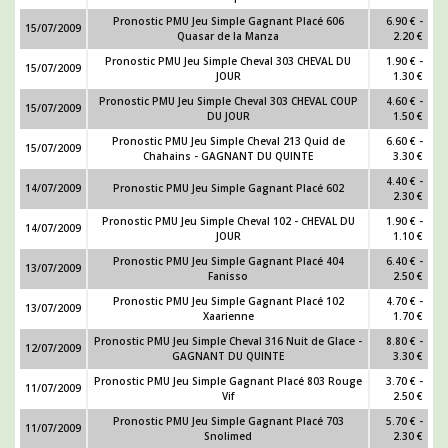
Pronostic PMU Jeu Simple Gagnant Placé 606
6.90 € -
15/07/2009
Quasar de la Manza
2.20 €
Pronostic PMU Jeu Simple Cheval 303 CHEVAL DU
1.90 € -
15/07/2009
JOUR
1.30 €
Pronostic PMU Jeu Simple Cheval 303 CHEVAL COUP
4.60 € -
15/07/2009
DU JOUR
1.50 €
Pronostic PMU Jeu Simple Cheval 213 Quid de
6.60 € -
15/07/2009
Chahains - GAGNANT DU QUINTE
3.30 €
4.40 € -
14/07/2009
Pronostic PMU Jeu Simple Gagnant Placé 602
2.30 €
Pronostic PMU Jeu Simple Cheval 102 - CHEVAL DU
1.90 € -
14/07/2009
JOUR
1.10 €
Pronostic PMU Jeu Simple Gagnant Placé 404
6.40 € -
13/07/2009
Fanisso
2.50 €
Pronostic PMU Jeu Simple Gagnant Placé 102
4.70 € -
13/07/2009
Xaarienne
1.70 €
Pronostic PMU Jeu Simple Cheval 316 Nuit de Glace -
8.80 € -
12/07/2009
GAGNANT DU QUINTE
3.30 €
Pronostic PMU Jeu Simple Gagnant Placé 803 Rouge
3.70 € -
11/07/2009
Vif
2.50 €
Pronostic PMU Jeu Simple Gagnant Placé 703
5.70 € -
11/07/2009
Snolimed
2.30 €