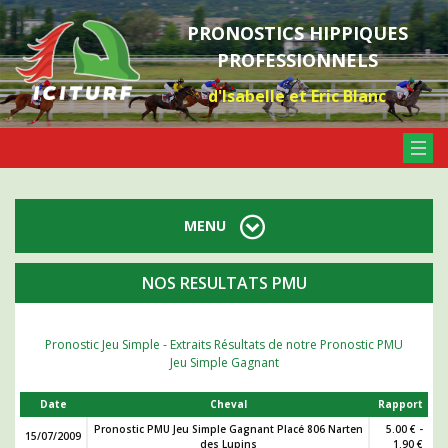
PRONOSTICS HIPPIQUES
PROFESSIONNELS
d'Isabelle et Eric Blanc
MENU
NOS RESULTATS PMU
Pronostic Jeu Simple - Extraits Résultats de notre Pronostic PMU
Jeu Simple Gagnant
Date
Cheval
Rapport
Pronostic PMU Jeu Simple Gagnant Placé 806 Narten
5.00 € -
15/07/2009
des Lupins
1.90 €