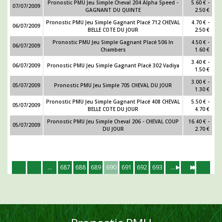
Pronostic PMU Jeu Simple Cheval 204 Alpha Speed -
5.60 € -
07/07/2009
GAGNANT DU QUINTE
2.50 €
Pronostic PMU Jeu Simple Gagnant Placé 712 CHEVAL
4.70 € -
06/07/2009
BELLE COTE DU JOUR
2.50 €
Pronostic PMU Jeu Simple Gagnant Placé 506 In
4.50 € -
06/07/2009
Chambers
1.60 €
3.40 € -
06/07/2009
Pronostic PMU Jeu Simple Gagnant Placé 302 Vadiya
1.50 €
3.00 € -
05/07/2009
Pronostic PMU Jeu Simple 705 CHEVAL DU JOUR
1.30 €
Pronostic PMU Jeu Simple Gagnant Placé 408 CHEVAL
5.50 € -
05/07/2009
BELLE COTE DU JOUR
4.70 €
Pronostic PMU Jeu Simple Cheval 206 - CHEVAL COUP
16.40 € -
05/07/2009
DU JOUR
2.70 €
...
687
688
689
690
691
692
693
...