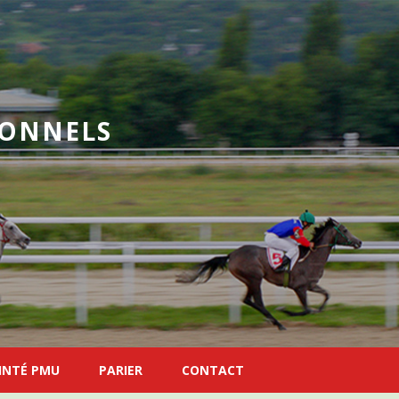
IONNELS
INTÉ PMU
PARIER
CONTACT