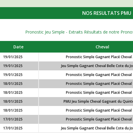
NOS RESULTATS PMU
Pronostic Jeu Simple - Extraits Résultats de notre Pro
Date
Cheval
19/01/2025
Pronostic Simple Gagnant Placé Cheval
19/01/2025
Jeu Simple Gagnant Cheval Belle Cote du J
19/01/2025
Pronostic Simple Gagnant Placé Cheval
18/01/2025
Pronostic Simple Gagnant Placé Cheval
18/01/2025
Pronostic Simple Gagnant Placé Cheval
18/01/2025
PMU Jeu Simple Cheval Gagnant du Quint
18/01/2025
Pronostic Simple Gagnant Placé Cheval
17/01/2025
Pronostic Simple Gagnant Placé Cheval
17/01/2025
Jeu Simple Gagnant Cheval Belle Cote du J