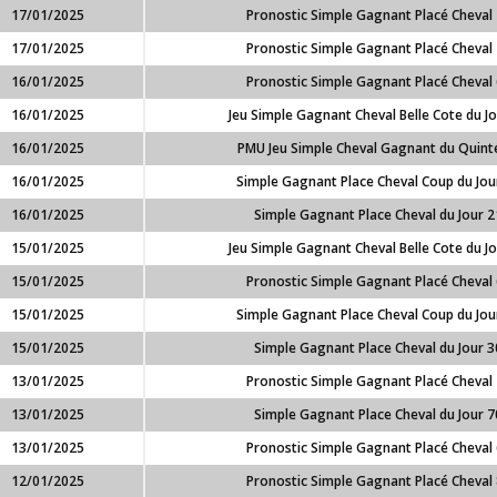
17/01/2025
Pronostic Simple Gagnant Placé Cheval
17/01/2025
Pronostic Simple Gagnant Placé Cheval
16/01/2025
Pronostic Simple Gagnant Placé Cheval
16/01/2025
Jeu Simple Gagnant Cheval Belle Cote du J
16/01/2025
PMU Jeu Simple Cheval Gagnant du Quint
16/01/2025
Simple Gagnant Place Cheval Coup du Jou
16/01/2025
Simple Gagnant Place Cheval du Jour 
15/01/2025
Jeu Simple Gagnant Cheval Belle Cote du J
15/01/2025
Pronostic Simple Gagnant Placé Cheval
15/01/2025
Simple Gagnant Place Cheval Coup du Jou
15/01/2025
Simple Gagnant Place Cheval du Jour 
13/01/2025
Pronostic Simple Gagnant Placé Cheval
13/01/2025
Simple Gagnant Place Cheval du Jour 
13/01/2025
Pronostic Simple Gagnant Placé Cheval
12/01/2025
Pronostic Simple Gagnant Placé Cheval