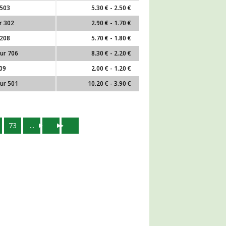
 503
5.30 € - 2.50 €
r 302
2.90 € - 1.70 €
 208
5.70 € - 1.80 €
our 706
8.30 € - 2.20 €
809
2.00 € - 1.20 €
our 501
10.20 € - 3.90 €
73
...