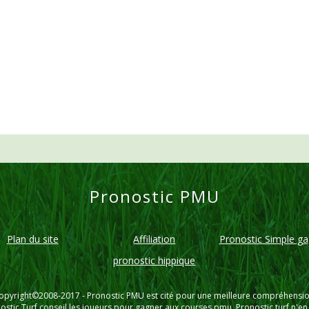
Pronostic PMU
Plan du site
Affiliation
Pronostic Simple g
pronostic hippique
opyright©2008-2017 -
Pronostic PMU
est cité pour une meilleure compréhensio
ostic Turf conseil les joueurs pour gagner aux courses pmu. Pronostic turf n'e