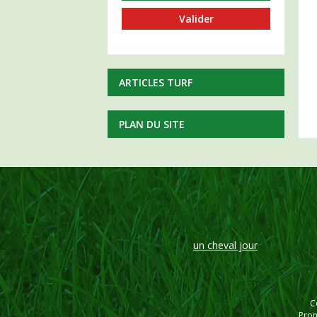
ARTICLES TURF
PLAN DU SITE
un cheval jour
C
Pron