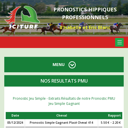
PRONOSTICS HIPPIQUES
PROFESSIONNELS
d'Isabelle et Eric Blanc
MENU
NOS RESULTATS PMU
Pronostic Jeu Simple - Extraits Résultats de notre Pronostic PMU
Jeu Simple Gagnant
Date
Cheval
Rapport
05/12/2024
Pronostic Simple Gagnant Placé Cheval 414
5.50 € - 2.20 €