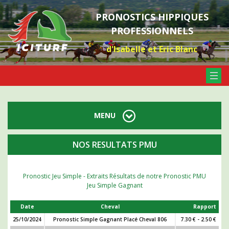
PRONOSTICS HIPPIQUES
PROFESSIONNELS
d'Isabelle et Eric Blanc
MENU
NOS RESULTATS PMU
Pronostic Jeu Simple - Extraits Résultats de notre Pronostic PMU
Jeu Simple Gagnant
Date
Cheval
Rapport
25/10/2024
Pronostic Simple Gagnant Placé Cheval 806
7.30 € - 2.50 €