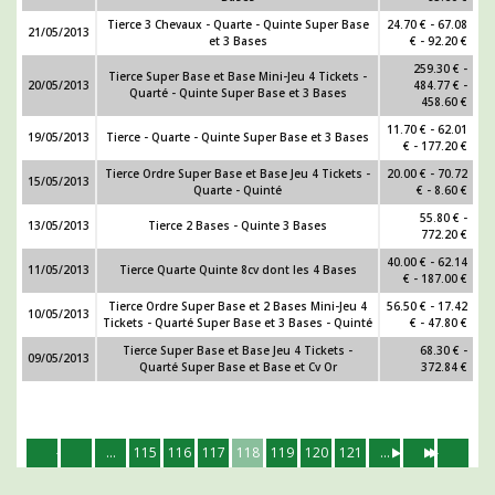
Tierce 3 Chevaux - Quarte - Quinte Super Base
24.70 € - 67.08
21/05/2013
et 3 Bases
€ - 92.20 €
259.30 € -
Tierce Super Base et Base Mini-Jeu 4 Tickets -
20/05/2013
484.77 € -
Quarté - Quinte Super Base et 3 Bases
458.60 €
11.70 € - 62.01
19/05/2013
Tierce - Quarte - Quinte Super Base et 3 Bases
€ - 177.20 €
Tierce Ordre Super Base et Base Jeu 4 Tickets -
20.00 € - 70.72
15/05/2013
Quarte - Quinté
€ - 8.60 €
55.80 € -
13/05/2013
Tierce 2 Bases - Quinte 3 Bases
772.20 €
40.00 € - 62.14
11/05/2013
Tierce Quarte Quinte 8cv dont les 4 Bases
€ - 187.00 €
Tierce Ordre Super Base et 2 Bases Mini-Jeu 4
56.50 € - 17.42
10/05/2013
Tickets - Quarté Super Base et 3 Bases - Quinté
€ - 47.80 €
Tierce Super Base et Base Jeu 4 Tickets -
68.30 € -
09/05/2013
Quarté Super Base et Base et Cv Or
372.84 €
...
115
116
117
118
119
120
121
...