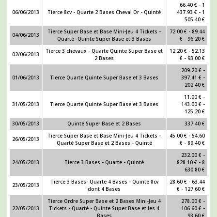
66.40 € - 1
06/06/2013
Tierce 8cv - Quarte 2 Bases Cheval Or - Quinté
437.93 € - 1
505.40 €
Tierce Super Base et Base Mini-Jeu 4 Tickets -
72.00 € - 89.44
04/06/2013
Quarté -Quinte Super Base et 3 Bases
€ - 96.20 €
Tierce 3 chevaux - Quarte Quinte Super Base et
12.20 € - 52.13
02/06/2013
2 Bases
€ - 93.00 €
209.20 € -
01/06/2013
Tierce Quarte Quinte Super Base et 3 Bases
397.41 € -
202.40 €
11.00 € -
31/05/2013
Tierce Quarte Quinte Super Base et 3 Bases
143.00 € -
125.20 €
30/05/2013
Quinté Super Base et 2 Bases
337.40 €
Tierce Super Base et Base Mini-Jeu 4 Tickets -
45.00 € - 54.60
26/05/2013
Quarté Super Base et 2 Bases - Quinté
€ - 89.40 €
232.00 € -
24/05/2013
Tierce 3 Bases - Quarte - Quinté
828.10 € - 8
630.80 €
Tierce 3 Bases- Quarte 4 Bases - Quinte 8cv
28.60 € - 63.44
23/05/2013
dont 4 Bases
€ - 127.60 €
Tierce Ordre Super Base et 2 Bases Mini-Jeu 4
278.00 € -
22/05/2013
Tickets - Quarté - Quinte Super Base et les 4
106.60 € -
Bases
93.60 €