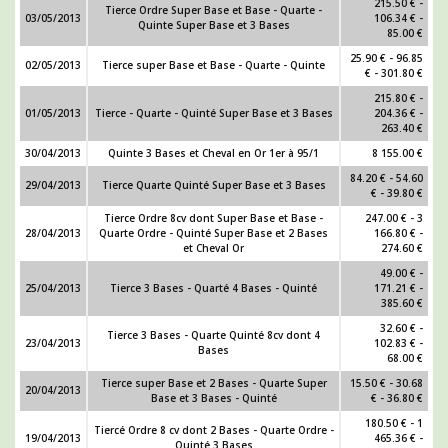
215.50 € -
Tierce Ordre Super Base et Base - Quarte -
03/05/2013
106.34 € -
Quinte Super Base et 3 Bases
85.00 €
25.90 € - 96.85
02/05/2013
Tierce super Base et Base - Quarte - Quinte
€ - 301.80 €
215.80 € -
01/05/2013
Tierce - Quarte - Quinté Super Base et 3 Bases
204.36 € -
263.40 €
30/04/2013
Quinte 3 Bases et Cheval en Or 1er à 95/1
8 155.00 €
84.20 € - 54.60
29/04/2013
Tierce Quarte Quinté Super Base et 3 Bases
€ - 39.80 €
Tierce Ordre 8cv dont Super Base et Base -
247.00 € - 3
28/04/2013
Quarte Ordre - Quinté Super Base et 2 Bases
166.80 € -
et Cheval Or
274.60 €
49.00 € -
25/04/2013
Tierce 3 Bases - Quarté 4 Bases - Quinté
171.21 € -
385.60 €
32.60 € -
Tierce 3 Bases - Quarte Quinté 8cv dont 4
23/04/2013
102.83 € -
Bases
68.00 €
Tierce super Base et 2 Bases - Quarte Super
15.50 € - 30.68
20/04/2013
Base et 3 Bases - Quinté
€ - 36.80 €
180.50 € - 1
Tiercé Ordre 8 cv dont 2 Bases - Quarte Ordre -
19/04/2013
465.36 € -
Quinté 3 Bases