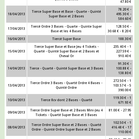
47.80 €
78.20 € -
Tierce Super Base et Base - Quarte - Quinté
18/04/2013
495.30 € -
Super Base et 2 Bases
584.60 €
Tiercé Ordre 3 Bases - Quarte - Quinte Super
128.50 € -
17/04/2013
Base et les 4 Bases
30.68 € - 8.20 €
16/04/2013
Tiercé Super Base
188.30 €
Tierce Super Base et Base Jeu 4 Tickets -
235.40 € - 1
15/04/2013
Quarté - Quinté Super Base et 2 Bases et
227.59 € -
Cheval Or
910.40 €
91.30 € -
14/04/2013
Tierce - Quarté - Quinté Super Base et 3 Bases
100.88 € -
138.80 €
272.50 € - 1
Tierce Ordre 3 Bases - Quarté Ordre 4 Bases -
13/04/2013
103.57 € - 5
Quinté Ordre
390.00 €
119.30 € - 1
10/04/2013
Tierce 8cv dont 2 Bases - Quarté
671.93 €
Tierce Ordre Super Base et 2 Bases Mini-Jeu 4
81.00 € - 27.95
09/04/2013
Tickets - Quarté Super Base et 3 Bases
€
102.50 € - 1
Tierce Ordre Super Base et 2 Bases - Quarté
08/04/2013
416.48 € - 17
Ordre - Quinté Ordre Super Base et 2 Bases
110.00 €