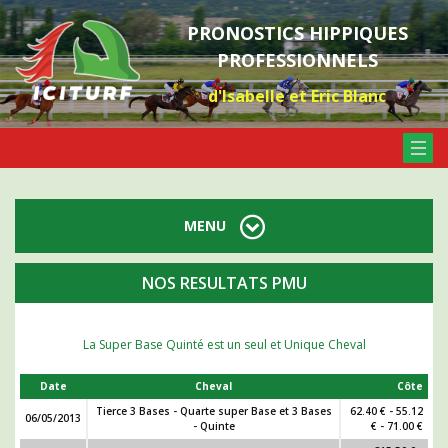
PRONOSTICS HIPPIQUES
PROFESSIONNELS
d'Isabelle et Eric Blanc
MENU
NOS RESULTATS PMU
La Super Base Quinté est un seul et Unique Cheval
Date
Cheval
Côte
Tierce 3 Bases - Quarte super Base et 3 Bases
62.40 € - 55.12
06/05/2013
- Quinte
€ - 71.00 €