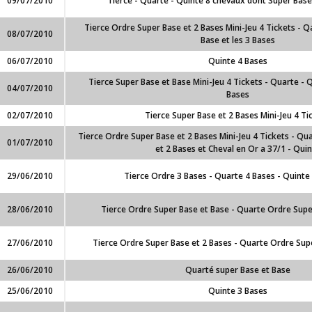
09/07/2010
Tierce - Quarte - Quinte 8 chevaux dont Super Base 
Tierce Ordre Super Base et 2 Bases Mini-Jeu 4 Tickets - Q
08/07/2010
Base et les 3 Bases
06/07/2010
Quinte 4 Bases
Tierce Super Base et Base Mini-Jeu 4 Tickets - Quarte - 
04/07/2010
Bases
02/07/2010
Tierce Super Base et 2 Bases Mini-Jeu 4 Ti
Tierce Ordre Super Base et 2 Bases Mini-Jeu 4 Tickets - Q
01/07/2010
et 2 Bases et Cheval en Or a 37/1 - Qui
29/06/2010
Tierce Ordre 3 Bases - Quarte 4 Bases - Quinte
28/06/2010
Tierce Ordre Super Base et Base - Quarte Ordre Supe
27/06/2010
Tierce Ordre Super Base et 2 Bases - Quarte Ordre Sup
26/06/2010
Quarté super Base et Base
25/06/2010
Quinte 3 Bases