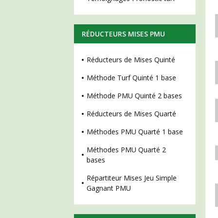
RÉDUCTEURS MISES PMU
Réducteurs de Mises Quinté
Méthode Turf Quinté 1 base
Méthode PMU Quinté 2 bases
Réducteurs de Mises Quarté
Méthodes PMU Quarté 1 base
Méthodes PMU Quarté 2
bases
Répartiteur Mises Jeu Simple
Gagnant PMU