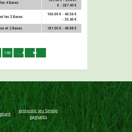
les 4 Bases
€ - 287.40 €
160.00 € - 40.56 €
et les 3 Bases
- 35.40 €
se et 2 Bases
181.00 € - 48.88 €
146
...
pronostic Jeu Simple
agnant
gagnants