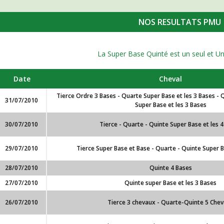
NOS RESULTATS PMU
La Super Base Quinté est un seul et U
Date
Cheval
Tierce Ordre 3 Bases - Quarte Super Base et les 3 Bases -
31/07/2010
Super Base et les 3 Bases
30/07/2010
Tierce - Quarte - Quinte Super Base et les 
29/07/2010
Tierce Super Base et Base - Quarte - Quinte Super 
28/07/2010
Quinte 4 Bases
27/07/2010
Quinte super Base et les 3 Bases
26/07/2010
Tierce 3 chevaux - Quarte-Quinte 5 Che