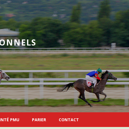
IONNELS
INTÉ PMU
PARIER
CONTACT