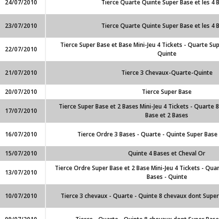
24/07/2010
Tierce Quarte Quinte Super Base et les 4 
23/07/2010
Tierce Quarte Quinte Super Base et les 4 
Tierce Super Base et Base Mini-Jeu 4 Tickets - Quarte Sup
22/07/2010
Quinte
21/07/2010
Tierce 3 Chevaux-Quarte-Quinte
20/07/2010
Tierce Super Base
Tierce Super Base et 2 Bases Mini-Jeu 4 Tickets - Quarte 
17/07/2010
Base et 2 Bases
16/07/2010
Tierce Ordre 3 Bases - Quarte - Quinte Super Base 
15/07/2010
Quinte 4 Bases et Cheval Or
Tierce Ordre Super Base et 2 Base Mini-Jeu 4 Tickets - Quar
13/07/2010
Bases - Quinte
10/07/2010
Tierce 3 chevaux - Quarte - Quinte 8 chevaux dont Super