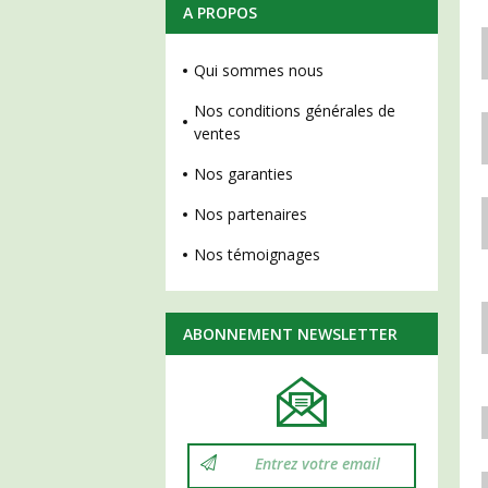
A PROPOS
Qui sommes nous
Nos conditions générales de
ventes
Nos garanties
Nos partenaires
Nos témoignages
ABONNEMENT NEWSLETTER