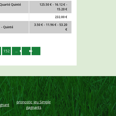
- Quarté Quinté
125.50 € - 16.12 € -
15.20 €
232.00 €
3.50 € - 11.96 € - 53.20
 - Quinté
€
152
...
pronostic Jeu Simple
agnant
gagnants