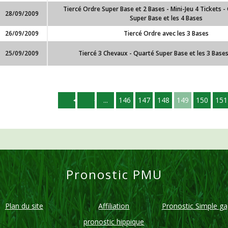
Tiercé Ordre Super Base et 2 Bases - Mini-Jeu 4 Tickets 
28/09/2009
Super Base et les 4 Bases
26/09/2009
Tiercé Ordre avec les 3 Bases
25/09/2009
Tiercé 3 Chevaux - Quarté Super Base et les 3 Bases
...
146
147
148
149
150
151
Pronostic PMU
Plan du site
Affiliation
Pronostic Simple g
pronostic hippique