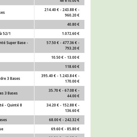
46 610.00 €
214.40 € - 243.88 € -
ses
960.20 €
40.80 €
à 52/1
1.072.60 €
nté Super Base -
57.50 € - 477.36 € -
793.20 €
10.50 € - 13.00 €
118.60 €
395.40 € - 1.243.84 € -
rdre 3 Bases
170.00 €
35.70 € - 67.08 € -
es 3 Bases
44.00 €
té - Quinté 8
34.20 € - 152.88 € -
136.60 €
ases
68.00 € - 242.32 €
se
69.60 € - 85.80 €