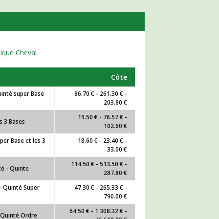
nique Cheval
Côte
uinté super Base
86.70 € - 261.30 € -
203.80 €
19.50 € - 76.57 € -
s 3 Bases
102.60 €
per Base et les 3
18.60 € - 23.40 € -
33.00 €
114.50 € - 513.50 € -
té - Quinte
287.80 €
 - Quinté Super
47.30 € - 265.33 € -
790.00 €
64.50 € - 1 308.32 € -
- Quinté Ordre