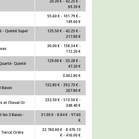
20.30 € - 42.25 € -
69.20 €
55.60 € - 101.79 € -
149.60 €
é - Quinté Super
135.50 € - 42.25 € -
217.80 €
30.00 € - 158.34 € -
ases
172.20 €
129.00 € - 33.28 € -
 Quarté- Quinté
47.20 €
3.062.80 €
132.80 € - 392.73 € -
3 Bases
207.80 €
232.50 € - 513.50 € -
s et Cheval Or
348.40 €
 les 3 Bases -
31.00 € - 8.84 € - 97.60
€
32 760.60 € - 8 476.13
- Tiercé Ordre
€ - 416.00 €